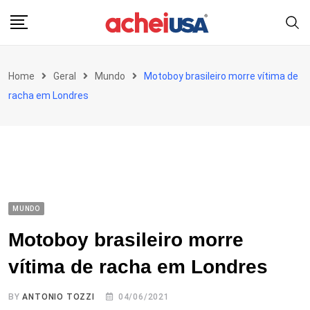
Skip
to
content
Home
Geral
Mundo
Motoboy brasileiro morre vítima de
racha em Londres
MUNDO
Motoboy brasileiro morre
vítima de racha em Londres
BY
ANTONIO TOZZI
04/06/2021