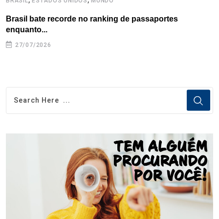
BRASIL
ESTADOS UNIDOS
MUNDO
B
Brasil bate recorde no ranking de passaportes
B
enquanto...
27/07/2026