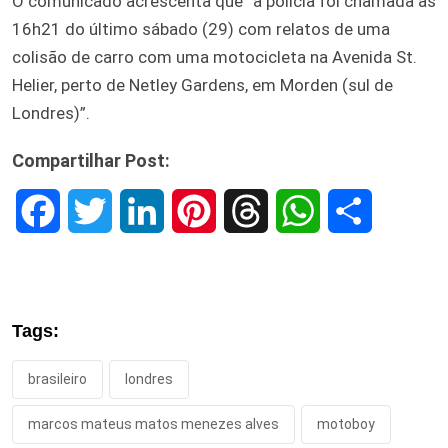
O comunicado acrescenta que “a polícia foi chamada às
16h21 do último sábado (29) com relatos de uma
colisão de carro com uma motocicleta na Avenida St.
Helier, perto de Netley Gardens, em Morden (sul de
Londres)”.
Compartilhar Post:
F
T
L
P
T
W
S
a
w
i
i
h
h
h
c
i
n
n
r
a
a
Tags:
e
t
k
t
e
t
r
brasileiro
londres
b
t
e
e
a
s
e
marcos mateus matos menezes alves
motoboy
o
e
d
r
d
A