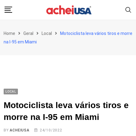
Skip
to
content
Home
Geral
Local
Motociclista leva vários tiros e morre
na I-95 em Miami
LOCAL
Motociclista leva vários tiros e
morre na I-95 em Miami
BY
ACHEIUSA
24/10/2022