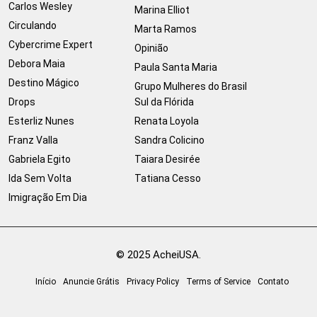
Carlos Wesley
Marina Elliot
Circulando
Marta Ramos
Cybercrime Expert
Opinião
Debora Maia
Paula Santa Maria
Destino Mágico
Grupo Mulheres do Brasil
Drops
Sul da Flórida
Esterliz Nunes
Renata Loyola
Franz Valla
Sandra Colicino
Gabriela Egito
Taiara Desirée
Ida Sem Volta
Tatiana Cesso
Imigração Em Dia
© 2025 AcheiUSA.
Início
Anuncie Grátis
Privacy Policy
Terms of Service
Contato