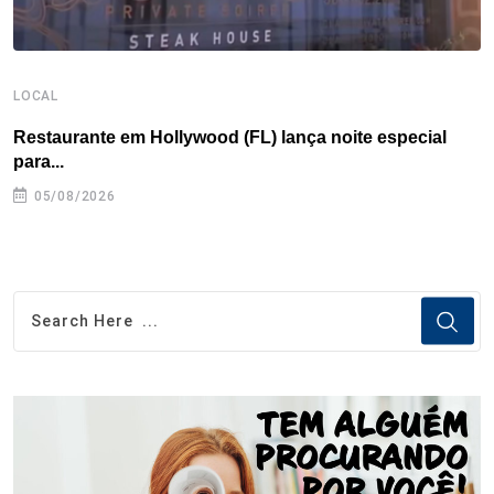
LOCAL
L
Restaurante em Hollywood (FL) lança noite especial
S
para...
05/08/2026