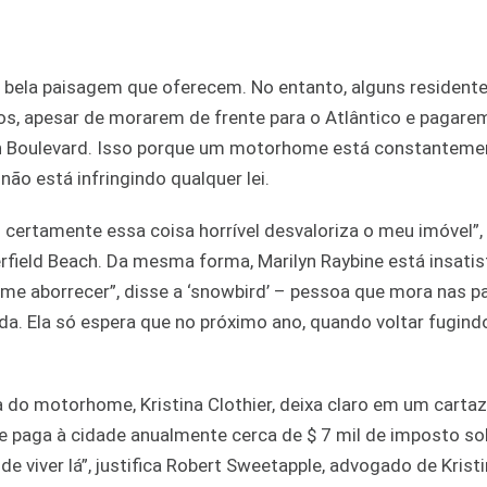
 bela paisagem que oferecem. No entanto, alguns resident
os, apesar de morarem de frente para o Atlântico e pagare
 Boulevard. Isso porque um motorhome está constanteme
não está infringindo qualquer lei.
 certamente essa coisa horrível desvaloriza o meu imóvel”,
rfield Beach. Da mesma forma, Marilyn Raybine está insati
 me aborrecer”, disse a ‘snowbird’ – pessoa que mora nas p
da. Ela só espera que no próximo ano, quando voltar fugind
a do motorhome, Kristina Clothier, deixa claro em um cartaz
 que paga à cidade anualmente cerca de $ 7 mil de imposto so
e viver lá”, justifica Robert Sweetapple, advogado de Kristi