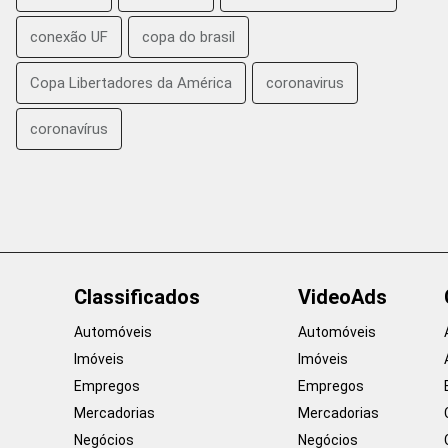
conexão UF
copa do brasil
Copa Libertadores da América
coronavirus
coronavírus
Classificados
VideoAds
Automóveis
Automóveis
Imóveis
Imóveis
Empregos
Empregos
Mercadorias
Mercadorias
Negócios
Negócios