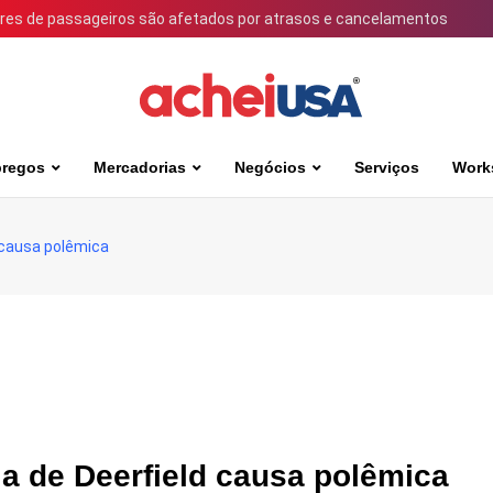
ares de passageiros são afetados por atrasos e cancelamentos
regos
Mercadorias
Negócios
Serviços
Work
 causa polêmica
a de Deerfield causa polêmica