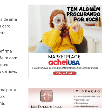
es de uma
m caro
nte
 afirma
sfeita com
artes
o da neve,
 na porta
bre
na,