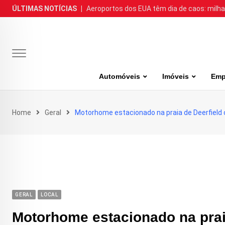
Skip
ÚLTIMAS NOTÍCIAS
|
Aeroportos dos EUA têm dia de caos: milh
to
content
Automóveis
Imóveis
Emp
Home
Geral
Motorhome estacionado na praia de Deerfield
GERAL
LOCAL
Motorhome estacionado na prai