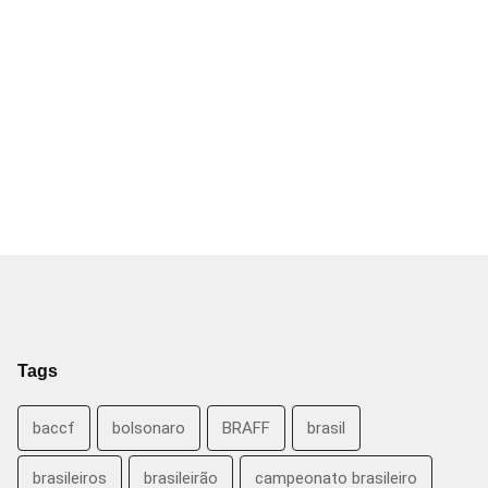
Tags
baccf
bolsonaro
BRAFF
brasil
brasileiros
brasileirão
campeonato brasileiro