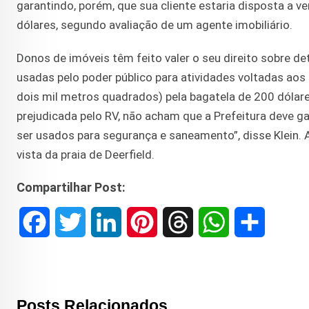
garantindo, porém, que sua cliente estaria disposta a ve
dólares, segundo avaliação de um agente imobiliário.
Donos de imóveis têm feito valer o seu direito sobre 
usadas pelo poder público para atividades voltadas aos 
dois mil metros quadrados) pela bagatela de 200 dóla
prejudicada pelo RV, não acham que a Prefeitura deve ga
ser usados para segurança e saneamento”, disse Klein.
vista da praia de Deerfield.
Compartilhar Post:
F
T
L
P
T
W
S
a
w
i
i
h
h
h
c
i
n
n
r
a
a
Posts Relacionados