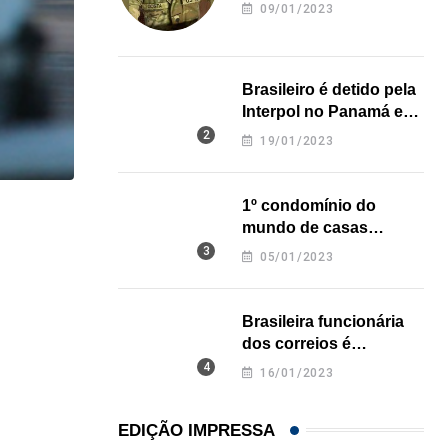
revela onde deixou o
09/01/2023
corpo
Brasileiro é detido pela
Interpol no Panamá e
pode pegar prisão
19/01/2023
perpétua nos EUA
1º condomínio do
,
IMIGRAÇÃO
mundo de casas
impressas em 3D é
Trump assina novos decretos contra cidadania 
05/01/2023
inaugurado no Texas
07/08/2026
Brasileira funcionária
dos correios é
assassinada a facadas
16/01/2023
na Califórnia
EDIÇÃO IMPRESSA