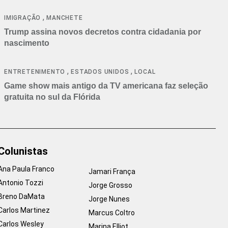
cancelamentos
,
IMIGRAÇÃO
MANCHETE
Trump assina novos decretos contra cidadania por
nascimento
,
,
ENTRETENIMENTO
ESTADOS UNIDOS
LOCAL
Game show mais antigo da TV americana faz seleção
gratuita no sul da Flórida
Colunistas
Ana Paula Franco
Jamari França
Antonio Tozzi
Jorge Grosso
Breno DaMata
Jorge Nunes
Carlos Martinez
Marcus Coltro
Carlos Wesley
Marina Elliot