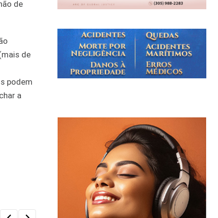
lhão de
são
 (mais de
sos podem
char a