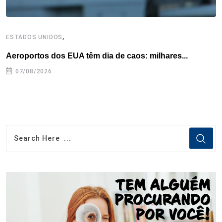
,
ESTADOS UNIDOS
I
Aeroportos dos EUA têm dia de caos: milhares...
T
n
07/08/2026