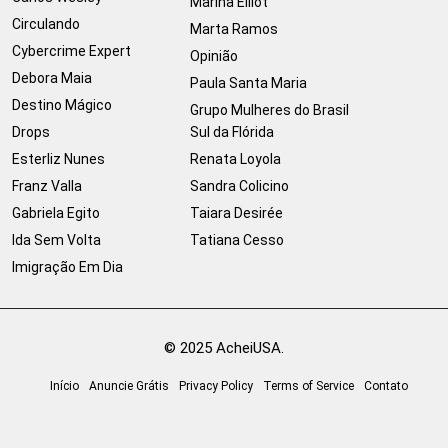
Marina Elliot
Circulando
Marta Ramos
Cybercrime Expert
Opinião
Debora Maia
Paula Santa Maria
Destino Mágico
Grupo Mulheres do Brasil
Drops
Sul da Flórida
Esterliz Nunes
Renata Loyola
Franz Valla
Sandra Colicino
Gabriela Egito
Taiara Desirée
Ida Sem Volta
Tatiana Cesso
Imigração Em Dia
© 2025 AcheiUSA.
Início
Anuncie Grátis
Privacy Policy
Terms of Service
Contato