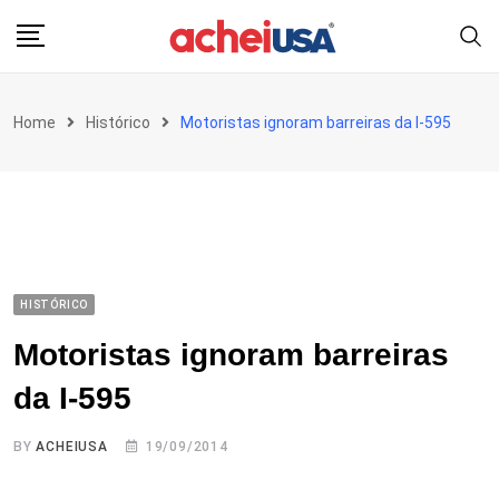
Skip
to
content
Home
Histórico
Motoristas ignoram barreiras da I-595
HISTÓRICO
Motoristas ignoram barreiras
da I-595
BY
ACHEIUSA
19/09/2014