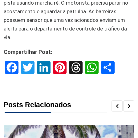
pista usando marcha ré. O motorista precisa parar no
acostamento e aguardar a patrulha. As barreiras
possuem sensor que uma vez acionados enviam um
alerta para o departamento de controle de tráfico da
via.
Compartilhar Post:
F
T
L
P
T
W
S
a
w
i
i
h
h
h
c
i
n
n
r
a
a
Posts Relacionados
e
t
k
t
e
t
r
b
t
e
e
a
s
e
o
e
d
r
d
A