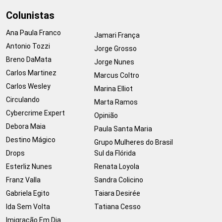
Colunistas
Ana Paula Franco
Jamari França
Antonio Tozzi
Jorge Grosso
Breno DaMata
Jorge Nunes
Carlos Martinez
Marcus Coltro
Carlos Wesley
Marina Elliot
Circulando
Marta Ramos
Cybercrime Expert
Opinião
Debora Maia
Paula Santa Maria
Destino Mágico
Grupo Mulheres do Brasil
Drops
Sul da Flórida
Esterliz Nunes
Renata Loyola
Franz Valla
Sandra Colicino
Gabriela Egito
Taiara Desirée
Ida Sem Volta
Tatiana Cesso
Imigração Em Dia