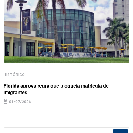
o
r
I
e
s
p
k
n
s
p
t
HISTÓRICO
H
Flórida aprova regra que bloqueia matrícula de
A
imigrantes...
01/07/2026