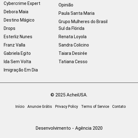
Cybercrime Expert
Opinião
Debora Maia
Paula Santa Maria
Destino Mágico
Grupo Mulheres do Brasil
Drops
Sul da Flórida
Esterliz Nunes
Renata Loyola
Franz Valla
Sandra Colicino
Gabriela Egito
Taiara Desirée
Ida Sem Volta
Tatiana Cesso
Imigração Em Dia
© 2025 AcheiUSA.
Início
Anuncie Grátis
Privacy Policy
Terms of Service
Contato
Desenvolvimento - Agência 2020