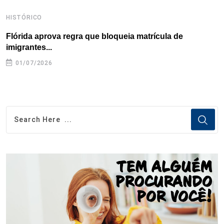
HISTÓRICO
H
Flórida aprova regra que bloqueia matrícula de
A
imigrantes...
01/07/2026