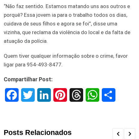
“Não faz sentido. Estamos matando uns aos outros e
porquê? Essa jovem ia para o trabalho todos os dias,
cuidava de seus filhos e agora se foi”, disse uma
vizinha, que reclama da violência do local e da falta de
atuação da polícia.
Quem tiver qualquer informação sobre o crime, favor
ligar para 954-493-8477.
Compartilhar Post:
F
T
L
P
T
W
S
a
w
i
i
h
h
h
c
i
n
n
r
a
a
Posts Relacionados
e
t
k
t
e
t
r