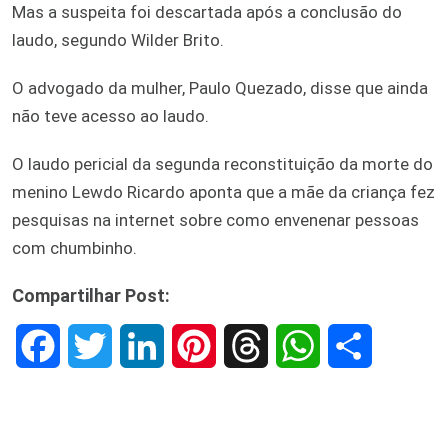
Mas a suspeita foi descartada após a conclusão do
laudo, segundo Wilder Brito.
O advogado da mulher, Paulo Quezado, disse que ainda
não teve acesso ao laudo.
O laudo pericial da segunda reconstituição da morte do
menino Lewdo Ricardo aponta que a mãe da criança fez
pesquisas na internet sobre como envenenar pessoas
com chumbinho.
Compartilhar Post:
F
T
L
P
T
W
S
a
w
i
i
h
h
h
c
i
n
n
r
a
a