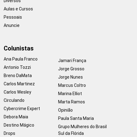
Diversos
Aulas e Cursos
Pessoais
Anuncie
Colunistas
Ana Paula Franco
Jamari França
Antonio Tozzi
Jorge Grosso
Breno DaMata
Jorge Nunes
Carlos Martinez
Marcus Coltro
Carlos Wesley
Marina Elliot
Circulando
Marta Ramos
Cybercrime Expert
Opinião
Debora Maia
Paula Santa Maria
Destino Mágico
Grupo Mulheres do Brasil
Drops
Sul da Flórida