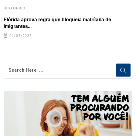
HISTÓRICO
H
Flórida aprova regra que bloqueia matrícula de
A
imigrantes...
01/07/2026