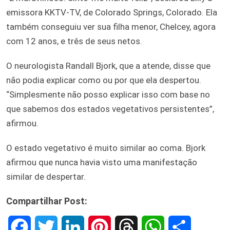
emissora KKTV-TV, de Colorado Springs, Colorado. Ela
também conseguiu ver sua filha menor, Chelcey, agora
com 12 anos, e três de seus netos.
O neurologista Randall Bjork, que a atende, disse que
não podia explicar como ou por que ela despertou.
“Simplesmente não posso explicar isso com base no
que sabemos dos estados vegetativos persistentes”,
afirmou.
O estado vegetativo é muito similar ao coma. Bjork
afirmou que nunca havia visto uma manifestação
similar de despertar.
Compartilhar Post:
F
T
L
P
T
W
S