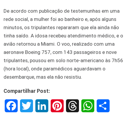
De acordo com publicação de testemunhas em uma
rede social, a mulher foi ao banheiro e, após alguns
minutos, os tripulantes repararam que ela ainda não
tinha saído. A idosa recebeu atendimento médico, e o
avião retornou a Miami. O voo, realizado com uma
aeronave Boeing 757, com 143 passageiros e nove
tripulantes, pousou em solo norte-americano às 7h56
(hora local), onde paramédicos aguardavam o
desembarque, mas ela não resistiu.
Compartilhar Post:
F
T
L
P
T
W
S
a
w
i
i
h
h
h
c
i
n
n
r
a
a