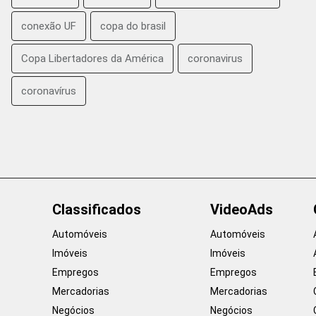
conexão UF
copa do brasil
Copa Libertadores da América
coronavirus
coronavírus
Classificados
VideoAds
Automóveis
Automóveis
Imóveis
Imóveis
Empregos
Empregos
Mercadorias
Mercadorias
Negócios
Negócios