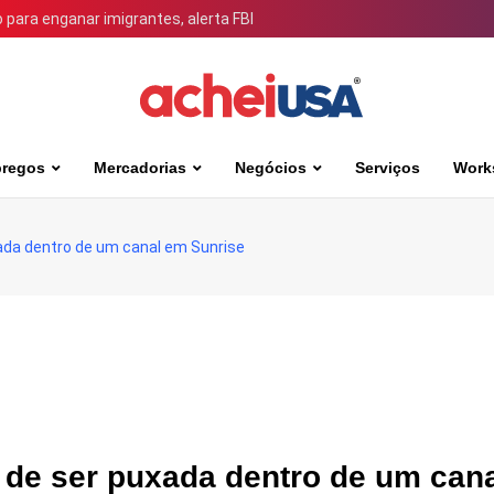
para enganar imigrantes, alerta FBI
regos
Mercadorias
Negócios
Serviços
Work
xada dentro de um canal em Sunrise
s de ser puxada dentro de um can