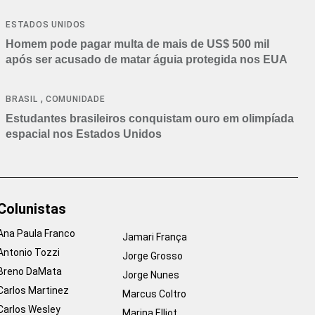
ESTADOS UNIDOS
Homem pode pagar multa de mais de US$ 500 mil
após ser acusado de matar águia protegida nos EUA
,
BRASIL
COMUNIDADE
Estudantes brasileiros conquistam ouro em olimpíada
espacial nos Estados Unidos
Colunistas
Ana Paula Franco
Jamari França
Antonio Tozzi
Jorge Grosso
Breno DaMata
Jorge Nunes
Carlos Martinez
Marcus Coltro
Carlos Wesley
Marina Elliot