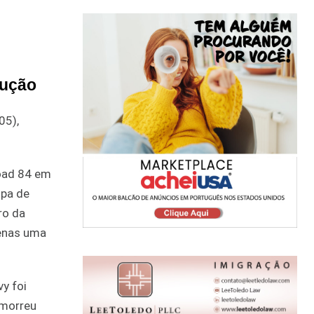
rução
05),
Road 84 em
upa de
ro da
penas uma
y foi
 morreu