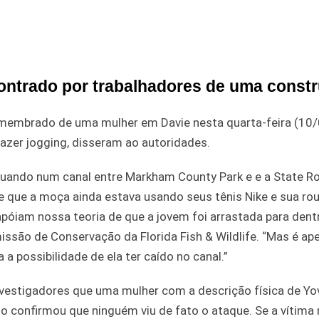
ontrado por trabalhadores de uma const
membrado de uma mulher em Davie nesta quarta-feira (10/
fazer jogging, disseram ao autoridades.
utuando num canal entre Markham County Park e e a State 
se que a moça ainda estava usando seus tênis Nike e sua ro
póiam nossa teoria de que a jovem foi arrastada para dent
missão de Conservação da Florida Fish & Wildlife. “Mas é a
a possibilidade de ela ter caído no canal.”
estigadores que uma mulher com a descrição física de Yov
o confirmou que ninguém viu de fato o ataque. Se a vítima