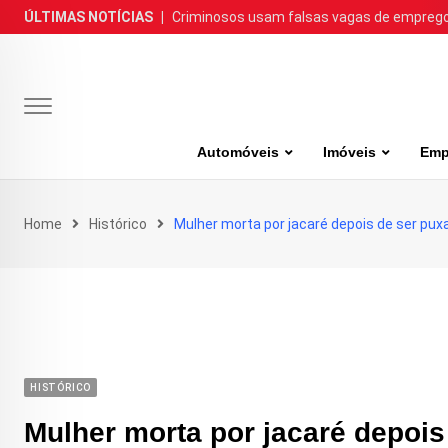
Skip
ÚLTIMAS NOTÍCIAS
|
Criminosos usam falsas vagas de emprego 
to
content
Automóveis
Imóveis
Emp
Home
Histórico
Mulher morta por jacaré depois de ser pu
HISTÓRICO
Mulher morta por jacaré depoi