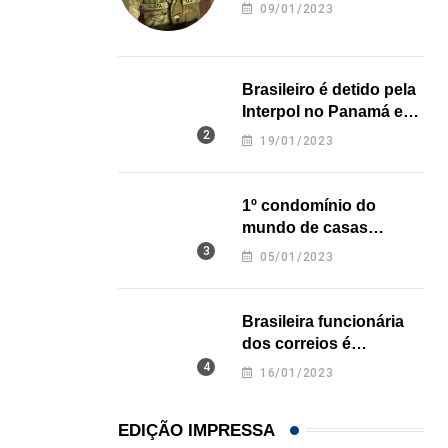
revela onde deixou o
09/01/2023
HISTÓRICO
corpo
Açaí é reconhecido oficialmente como fruto brasi
21/01/2026
Brasileiro é detido pela
Interpol no Panamá e
pode pegar prisão
19/01/2023
perpétua nos EUA
1º condomínio do
mundo de casas
impressas em 3D é
05/01/2023
inaugurado no Texas
Brasileira funcionária
dos correios é
assassinada a facadas
16/01/2023
na Califórnia
EDIÇÃO IMPRESSA