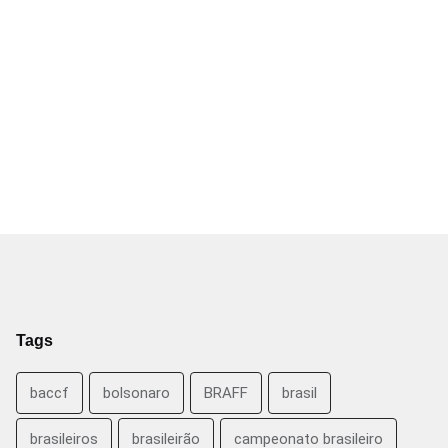
Tags
baccf
bolsonaro
BRAFF
brasil
brasileiros
brasileirão
campeonato brasileiro