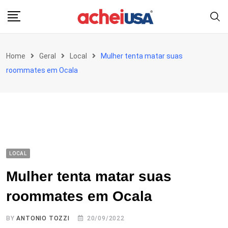
Skip
to
content
Home
Geral
Local
Mulher tenta matar suas
roommates em Ocala
LOCAL
Mulher tenta matar suas
roommates em Ocala
BY
ANTONIO TOZZI
20/09/2022