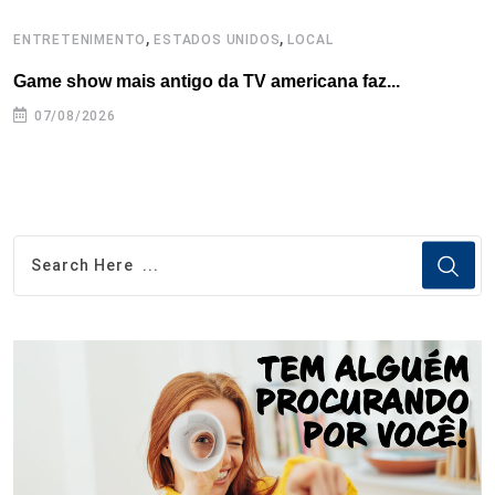
,
,
ENTRETENIMENTO
ESTADOS UNIDOS
LOCAL
L
Game show mais antigo da TV americana faz...
I
se
07/08/2026