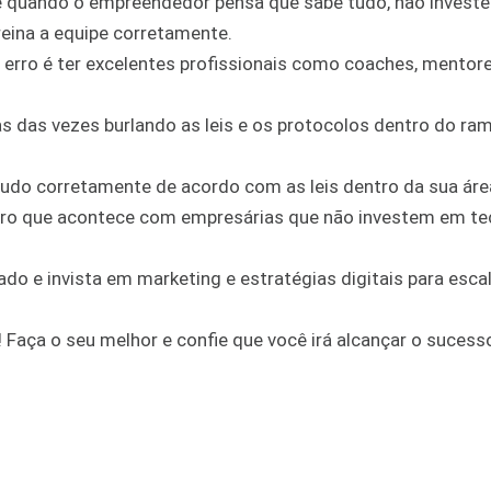
ce quando o empreendedor pensa que sabe tudo, não invest
reina a equipe corretamente.
e erro é ter excelentes profissionais como coaches, mentore
as das vezes burlando as leis e os protocolos dentro do ra
tudo corretamente de acordo com as leis dentro da sua áre
rro que acontece com empresárias que não investem em te
o e invista em marketing e estratégias digitais para escal
! Faça o seu melhor e confie que você irá alcançar o sucess