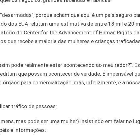
equenos negócios, grandes fazendas e fábricas.
 “desarmadas”, porque acham que aqui é um país seguro pa
do dos EUA relatam uma estimativa de entre 18 mil e 20 mi
latório do Center for the Advancement of Human Rights da 
ados que recebe a maioria das mulheres e crianças traficada
sim pode realmente estar acontecendo ao meu redor?”. E
reditam que possam acontecer de verdade. É impensável q
o órgãos para comercialização, mas, infelizmente, é a noss
icar tráfico de pessoas:
omens, mas pode ser uma mulher) insistindo em falar no lug
péis e informações;