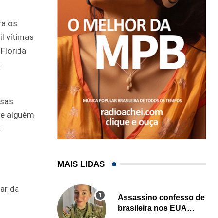
ra os
l vítimas
Florida
s
ssas
ue alguém
a
MAIS LIDAS
ar da
Assassino confesso de
brasileira nos EUA