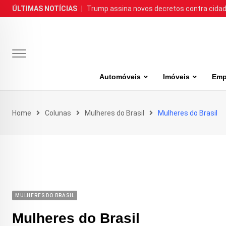
Skip
ÚLTIMAS NOTÍCIAS
|
Trump assina novos decretos contra cida
to
content
Automóveis
Imóveis
Emp
Home
Colunas
Mulheres do Brasil
Mulheres do Brasil
MULHERES DO BRASIL
Mulheres do Brasil