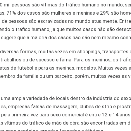
0 mil pessoas são vítimas do tráfico humano no mundo, s
vas, 71% dos casos são mulheres e meninas e 29% são hom
s de pessoas são escravizadas no mundo atualmente. Entre
endo o tráfico humano, ja que muitos casos não são detect
ue sugere que a maioria dos casos não são nem mesmo conh
diversas formas, muitas vezes em shoppings, transportes 
trabalhos ou de sucesso e fama. Para os meninos, os trafi
tas de futebol e para as meninas, modelos. Muitas vezes a
mbro da família ou um parceiro, porém, muitas vezes as v
uma ampla variedade de locais dentro da indústria do sexo
tes, empresas falsas de massagem, clubes de strip e prosti
pela primeira vez para sexo comercial é entre 12 e 14 anos
as vítimas do tráfico de mão de obra são encontradas em d