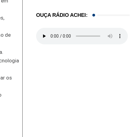
e em
OUÇA RÁDIO ACHEI:
s,
mo de
a.
cnologia
ar os
o