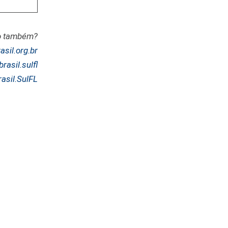
po também?
sil.org.br
asil.sulfl
asil.SulFL