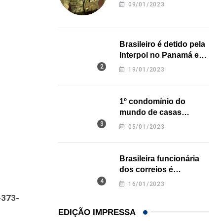
revela onde deixou o
09/01/2023
corpo
Brasileiro é detido pela
Interpol no Panamá e
pode pegar prisão
19/01/2023
perpétua nos EUA
1º condomínio do
mundo de casas
impressas em 3D é
05/01/2023
inaugurado no Texas
Brasileira funcionária
dos correios é
assassinada a facadas
16/01/2023
na Califórnia
-373-
EDIÇÃO IMPRESSA