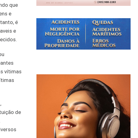
endo que
ens e
tanto, é
aveis e
ecidos.
ou
cantes
s vítimas
ítimas
,
tuição de
.
iversos