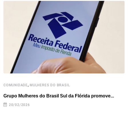
,
COMUNIDADE
MULHERES DO BRASIL
L
Grupo Mulheres do Brasil Sul da Flórida promove...
F
c
20/02/2026