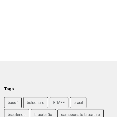
Tags
baccf
bolsonaro
BRAFF
brasil
brasileiros
brasileirão
campeonato brasileiro