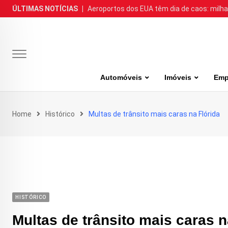
Skip
ÚLTIMAS NOTÍCIAS
|
Aeroportos dos EUA têm dia de caos: milh
to
content
Automóveis
Imóveis
Emp
Home
Histórico
Multas de trânsito mais caras na Flórida
HISTÓRICO
Multas de trânsito mais caras n