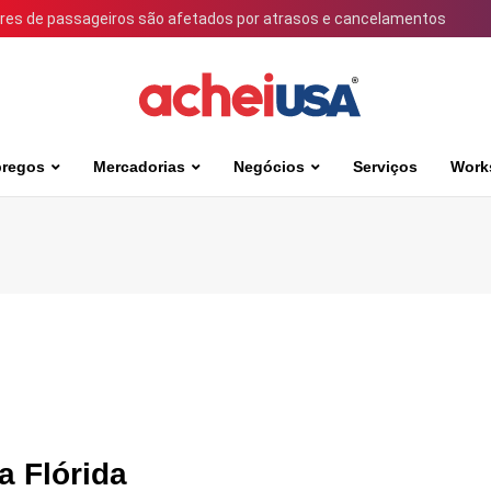
ares de passageiros são afetados por atrasos e cancelamentos
regos
Mercadorias
Negócios
Serviços
Work
a Flórida