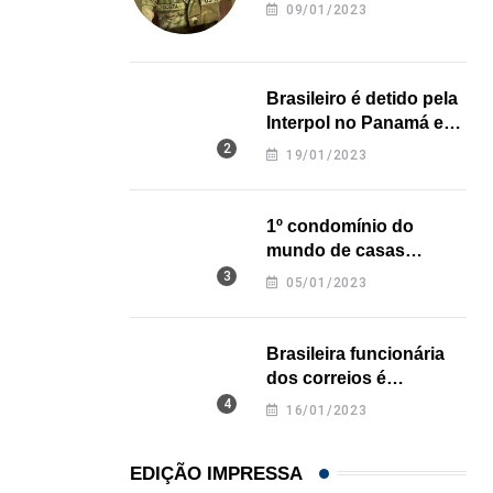
revela onde deixou o
09/01/2023
Açaí é reconhecido oficialmente como fruto brasi
corpo
21/01/2026
Brasileiro é detido pela
Interpol no Panamá e
pode pegar prisão
19/01/2023
perpétua nos EUA
1º condomínio do
mundo de casas
impressas em 3D é
05/01/2023
inaugurado no Texas
Brasileira funcionária
dos correios é
assassinada a facadas
16/01/2023
na Califórnia
EDIÇÃO IMPRESSA