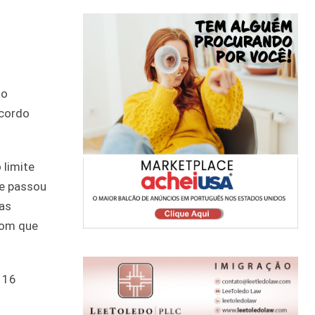
no
acordo
 limite
ue passou
tas
com que
 16