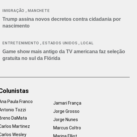
cancelamentos
,
IMIGRAÇÃO
MANCHETE
Trump assina novos decretos contra cidadania por
nascimento
,
,
ENTRETENIMENTO
ESTADOS UNIDOS
LOCAL
Game show mais antigo da TV americana faz seleção
gratuita no sul da Flórida
Colunistas
Ana Paula Franco
Jamari França
Antonio Tozzi
Jorge Grosso
Breno DaMata
Jorge Nunes
Carlos Martinez
Marcus Coltro
Carlos Wesley
Marina Elliot