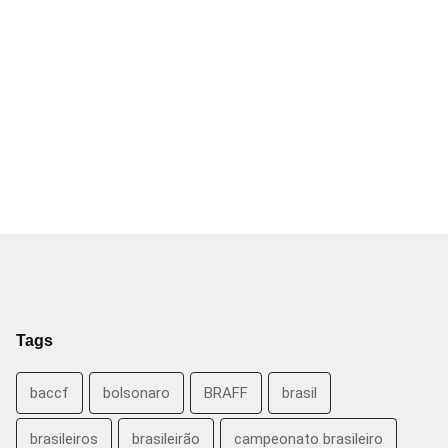
Tags
baccf
bolsonaro
BRAFF
brasil
brasileiros
brasileirão
campeonato brasileiro