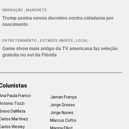
cancelamentos
,
IMIGRAÇÃO
MANCHETE
Trump assina novos decretos contra cidadania por
nascimento
,
,
ENTRETENIMENTO
ESTADOS UNIDOS
LOCAL
Game show mais antigo da TV americana faz seleção
gratuita no sul da Flórida
Colunistas
Ana Paula Franco
Jamari França
Antonio Tozzi
Jorge Grosso
Breno DaMata
Jorge Nunes
Carlos Martinez
Marcus Coltro
Carlos Wesley
Marina Elliot