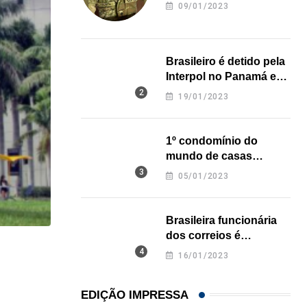
revela onde deixou o
09/01/2023
corpo
Brasileiro é detido pela
Interpol no Panamá e
pode pegar prisão
19/01/2023
perpétua nos EUA
1º condomínio do
mundo de casas
impressas em 3D é
05/01/2023
inaugurado no Texas
Brasileira funcionária
dos correios é
assassinada a facadas
HISTÓRICO
16/01/2023
na Califórnia
Açaí é reconhecido oficialmente como fruto brasi
EDIÇÃO IMPRESSA
21/01/2026