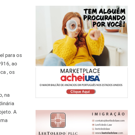
el para os
1916, ao
ca , os
o, na
dinária
ojeto. A
 uma