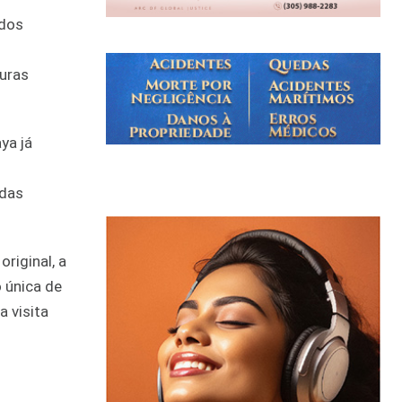
 dos
uras
ya já
adas
riginal, a
o única de
a visita