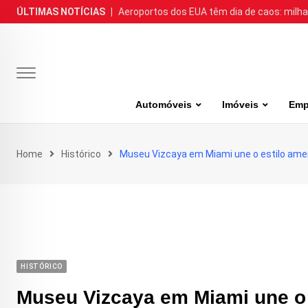
Skip
ÚLTIMAS NOTÍCIAS
|
Aeroportos dos EUA têm dia de caos: milh
to
content
Automóveis
Imóveis
Emp
Home
Histórico
Museu Vizcaya em Miami une o estilo ame
HISTÓRICO
Museu Vizcaya em Miami une o 