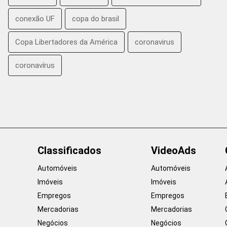
conexão UF
copa do brasil
Copa Libertadores da América
coronavirus
coronavírus
Classificados
VideoAds
Automóveis
Automóveis
Imóveis
Imóveis
Empregos
Empregos
Mercadorias
Mercadorias
Negócios
Negócios