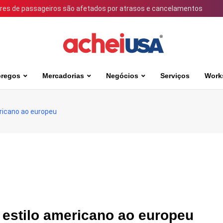
ares de passageiros são afetados por atrasos e cancelamentos
regos
Mercadorias
Negócios
Serviços
Work
ricano ao europeu
estilo americano ao europeu