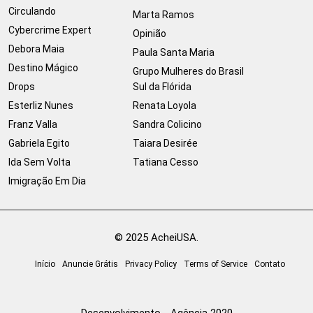
Circulando
Marta Ramos
Cybercrime Expert
Opinião
Debora Maia
Paula Santa Maria
Destino Mágico
Grupo Mulheres do Brasil
Drops
Sul da Flórida
Esterliz Nunes
Renata Loyola
Franz Valla
Sandra Colicino
Gabriela Egito
Taiara Desirée
Ida Sem Volta
Tatiana Cesso
Imigração Em Dia
© 2025 AcheiUSA.
Início
Anuncie Grátis
Privacy Policy
Terms of Service
Contato
Desenvolvimento - Agência 2020