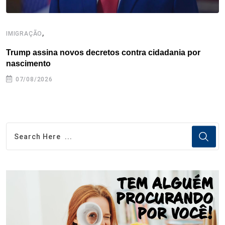
,
IMIGRAÇÃO
E
Trump assina novos decretos contra cidadania por
C
nascimento
e
07/08/2026