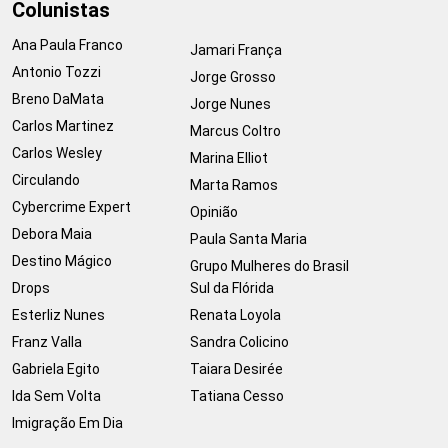
Colunistas
Ana Paula Franco
Jamari França
Antonio Tozzi
Jorge Grosso
Breno DaMata
Jorge Nunes
Carlos Martinez
Marcus Coltro
Carlos Wesley
Marina Elliot
Circulando
Marta Ramos
Cybercrime Expert
Opinião
Debora Maia
Paula Santa Maria
Destino Mágico
Grupo Mulheres do Brasil
Drops
Sul da Flórida
Esterliz Nunes
Renata Loyola
Franz Valla
Sandra Colicino
Gabriela Egito
Taiara Desirée
Ida Sem Volta
Tatiana Cesso
Imigração Em Dia