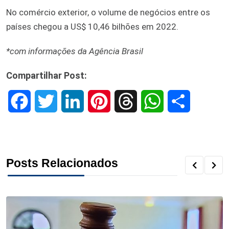
No comércio exterior, o volume de negócios entre os
países chegou a US$ 10,46 bilhões em 2022.
*com informações da Agência Brasil
Compartilhar Post:
F
T
L
P
T
W
S
a
w
i
i
h
h
h
c
i
n
n
r
a
a
Posts Relacionados
e
t
k
t
e
t
r
b
t
e
e
a
s
e
o
e
d
r
d
A