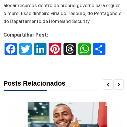
alocar recursos dentro do próprio governo para erguer
o muro. Esse dinheiro viria do Tesouro, do Pentágono e
do Departamento de Homeland Security.
Compartilhar Post:
F
T
L
P
T
W
S
a
w
i
i
h
h
h
c
i
n
n
r
a
a
Posts Relacionados
e
t
k
t
e
t
r
b
t
e
e
a
s
e
o
e
d
r
d
A
o
r
I
e
s
p