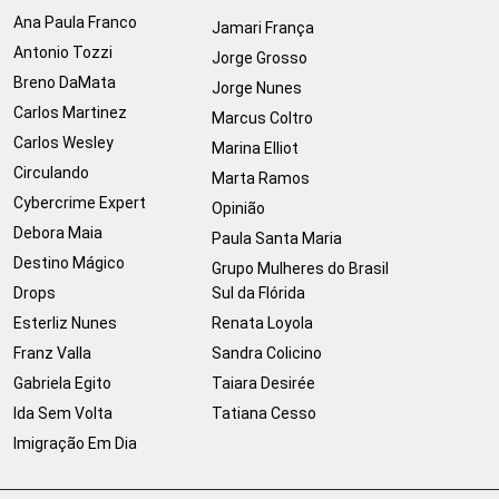
Ana Paula Franco
Jamari França
Antonio Tozzi
Jorge Grosso
Breno DaMata
Jorge Nunes
Carlos Martinez
Marcus Coltro
Carlos Wesley
Marina Elliot
Circulando
Marta Ramos
Cybercrime Expert
Opinião
Debora Maia
Paula Santa Maria
Destino Mágico
Grupo Mulheres do Brasil
Drops
Sul da Flórida
Esterliz Nunes
Renata Loyola
Franz Valla
Sandra Colicino
Gabriela Egito
Taiara Desirée
Ida Sem Volta
Tatiana Cesso
Imigração Em Dia