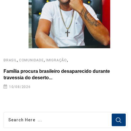
k
n
s
p
t
,
,
,
BRASIL
COMUNIDADE
IMIGRAÇÃO
B
Família procura brasileiro desaparecido durante
D
travessia do deserto...
10/08/2026