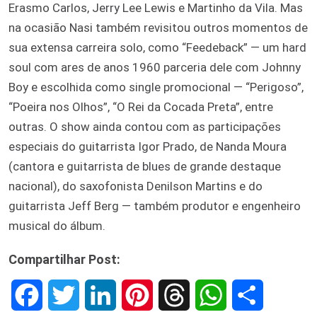
Erasmo Carlos, Jerry Lee Lewis e Martinho da Vila. Mas
na ocasião Nasi também revisitou outros momentos de
sua extensa carreira solo, como “Feedeback” — um hard
soul com ares de anos 1960 parceria dele com Johnny
Boy e escolhida como single promocional — “Perigoso”,
“Poeira nos Olhos”, “O Rei da Cocada Preta”, entre
outras. O show ainda contou com as participações
especiais do guitarrista Igor Prado, de Nanda Moura
(cantora e guitarrista de blues de grande destaque
nacional), do saxofonista Denilson Martins e do
guitarrista Jeff Berg — também produtor e engenheiro
musical do álbum.
Compartilhar Post:
F
T
L
P
T
W
S