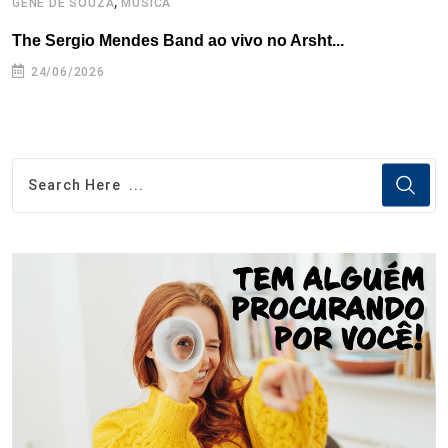
,
GENE DE SOUZA
MÚSICA
G
The Sergio Mendes Band ao vivo no Arsht...
F
24/06/2026