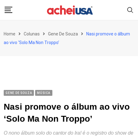
Skip
to
content
Home
Colunas
Gene De Souza
Nasi promove o álbum
ao vivo ‘Solo Ma Non Troppo’
GENE DE SOUZA
MÚSICA
Nasi promove o álbum ao vivo
‘Solo Ma Non Troppo’
O nono álbum solo do cantor do Ira! é o registro do show de