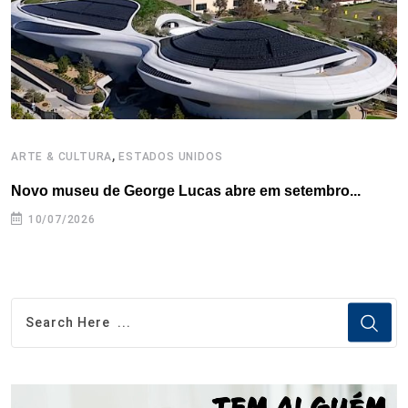
t
,
ARTE & CULTURA
ESTADOS UNIDOS
A
Novo museu de George Lucas abre em setembro...
B
10/07/2026