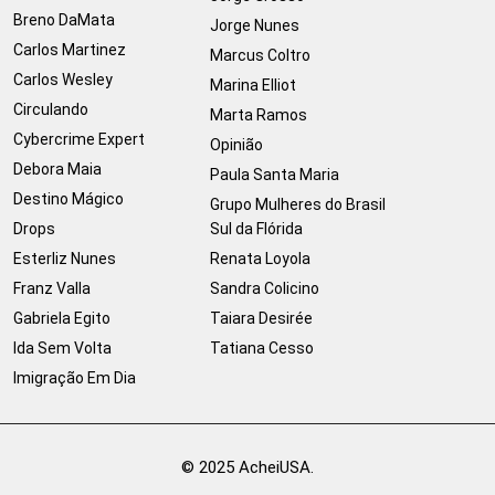
Breno DaMata
Jorge Nunes
Carlos Martinez
Marcus Coltro
Carlos Wesley
Marina Elliot
Circulando
Marta Ramos
Cybercrime Expert
Opinião
Debora Maia
Paula Santa Maria
Destino Mágico
Grupo Mulheres do Brasil
Drops
Sul da Flórida
Esterliz Nunes
Renata Loyola
Franz Valla
Sandra Colicino
Gabriela Egito
Taiara Desirée
Ida Sem Volta
Tatiana Cesso
Imigração Em Dia
© 2025 AcheiUSA.