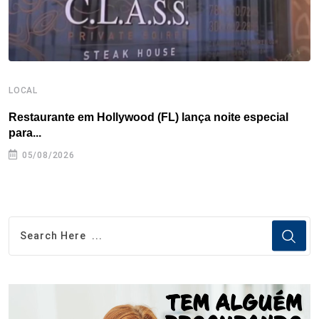
LOCAL
L
Restaurante em Hollywood (FL) lança noite especial
G
para...
05/08/2026