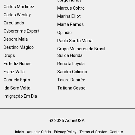
Carlos Martinez
Marcus Coltro
Carlos Wesley
Marina Elliot
Circulando
Marta Ramos
Cybercrime Expert
Opinião
Debora Maia
Paula Santa Maria
Destino Mágico
Grupo Mulheres do Brasil
Drops
Sul da Flórida
Esterliz Nunes
Renata Loyola
Franz Valla
Sandra Colicino
Gabriela Egito
Taiara Desirée
Ida Sem Volta
Tatiana Cesso
Imigração Em Dia
© 2025 AcheiUSA.
Início
Anuncie Grátis
Privacy Policy
Terms of Service
Contato