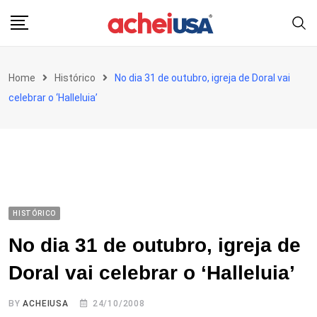
Skip
to
content
Home
Histórico
No dia 31 de outubro, igreja de Doral vai
celebrar o ‘Halleluia’
HISTÓRICO
No dia 31 de outubro, igreja de
Doral vai celebrar o ‘Halleluia’
BY
ACHEIUSA
24/10/2008