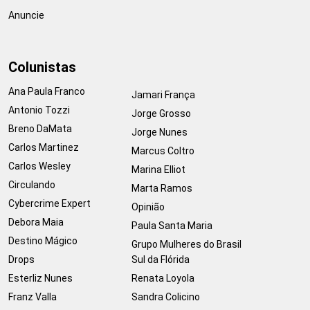
Anuncie
Colunistas
Ana Paula Franco
Jamari França
Antonio Tozzi
Jorge Grosso
Breno DaMata
Jorge Nunes
Carlos Martinez
Marcus Coltro
Carlos Wesley
Marina Elliot
Circulando
Marta Ramos
Cybercrime Expert
Opinião
Debora Maia
Paula Santa Maria
Destino Mágico
Grupo Mulheres do Brasil
Drops
Sul da Flórida
Esterliz Nunes
Renata Loyola
Franz Valla
Sandra Colicino