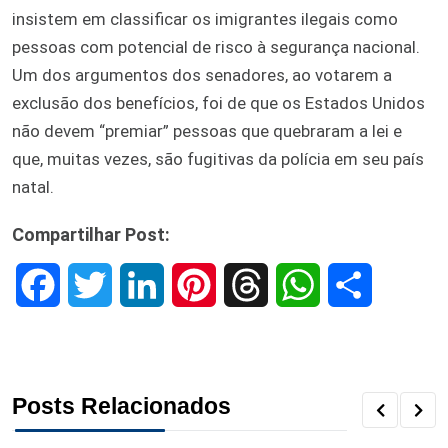
insistem em classificar os imigrantes ilegais como
pessoas com potencial de risco à segurança nacional.
Um dos argumentos dos senadores, ao votarem a
exclusão dos benefícios, foi de que os Estados Unidos
não devem “premiar” pessoas que quebraram a lei e
que, muitas vezes, são fugitivas da polícia em seu país
natal.
Compartilhar Post:
F
T
L
P
T
W
S
a
w
i
i
h
h
h
c
i
n
n
r
a
a
Posts Relacionados
e
t
k
t
e
t
r