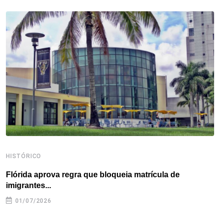
b
t
e
e
a
s
e
o
e
d
r
d
A
o
r
I
e
s
p
k
n
s
p
t
HISTÓRICO
H
Flórida aprova regra que bloqueia matrícula de
A
imigrantes...
01/07/2026