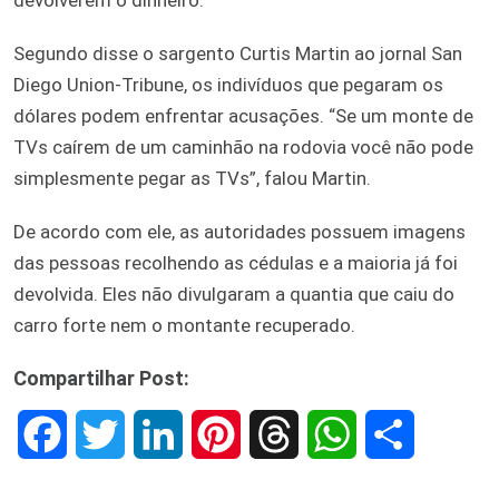
Segundo disse o sargento Curtis Martin ao jornal San
Diego Union-Tribune, os indivíduos que pegaram os
dólares podem enfrentar acusações. “Se um monte de
TVs caírem de um caminhão na rodovia você não pode
simplesmente pegar as TVs”, falou Martin.
De acordo com ele, as autoridades possuem imagens
das pessoas recolhendo as cédulas e a maioria já foi
devolvida. Eles não divulgaram a quantia que caiu do
carro forte nem o montante recuperado.
Compartilhar Post:
F
T
L
P
T
W
S
a
w
i
i
h
h
h