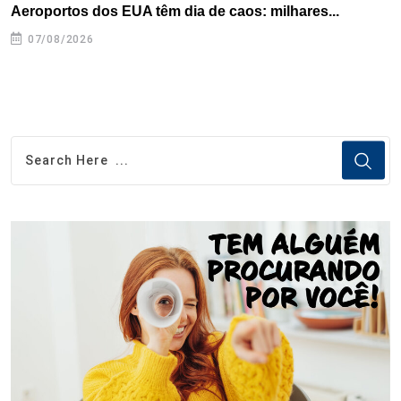
Aeroportos dos EUA têm dia de caos: milhares...
G
07/08/2026