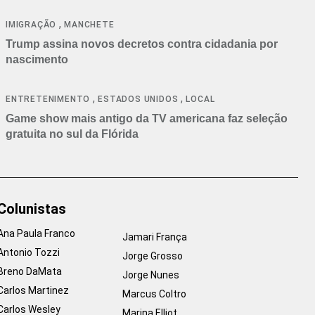
cancelamentos
,
IMIGRAÇÃO
MANCHETE
Trump assina novos decretos contra cidadania por
nascimento
,
,
ENTRETENIMENTO
ESTADOS UNIDOS
LOCAL
Game show mais antigo da TV americana faz seleção
gratuita no sul da Flórida
Colunistas
Ana Paula Franco
Jamari França
Antonio Tozzi
Jorge Grosso
Breno DaMata
Jorge Nunes
Carlos Martinez
Marcus Coltro
Carlos Wesley
Marina Elliot