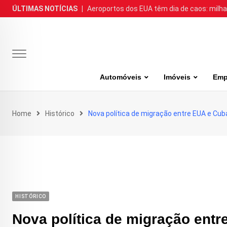
Skip
ÚLTIMAS NOTÍCIAS
|
Aeroportos dos EUA têm dia de caos: milh
to
content
Automóveis
Imóveis
Emp
Home
Histórico
Nova política de migração entre EUA e Cub
HISTÓRICO
Nova política de migração entr