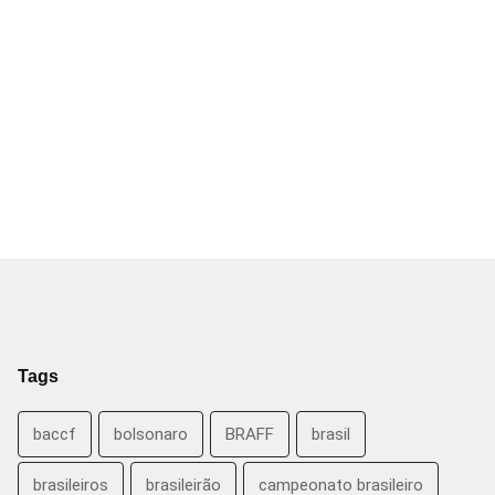
Tags
baccf
bolsonaro
BRAFF
brasil
brasileiros
brasileirão
campeonato brasileiro