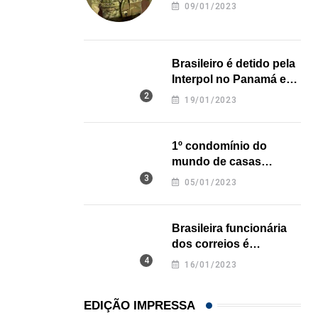
revela onde deixou o
09/01/2023
corpo
Brasileiro é detido pela
Interpol no Panamá e
pode pegar prisão
19/01/2023
perpétua nos EUA
1º condomínio do
mundo de casas
impressas em 3D é
05/01/2023
inaugurado no Texas
Brasileira funcionária
dos correios é
assassinada a facadas
16/01/2023
na Califórnia
EDIÇÃO IMPRESSA