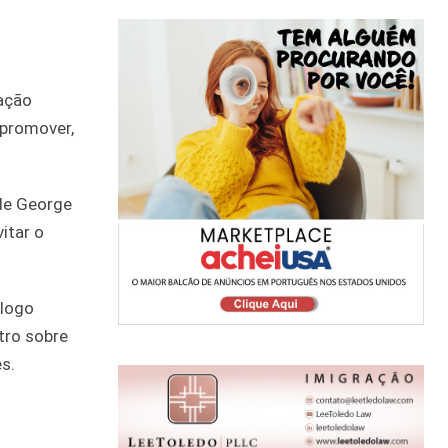
ação
 promover,
de George
itar o
 logo
tro sobre
s.