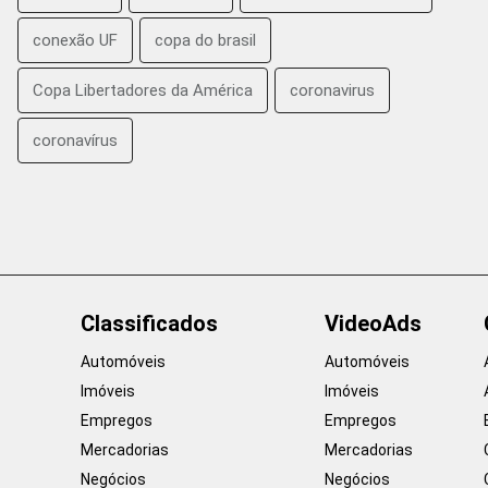
conexão UF
copa do brasil
Copa Libertadores da América
coronavirus
coronavírus
Classificados
VideoAds
Automóveis
Automóveis
Imóveis
Imóveis
Empregos
Empregos
Mercadorias
Mercadorias
Negócios
Negócios