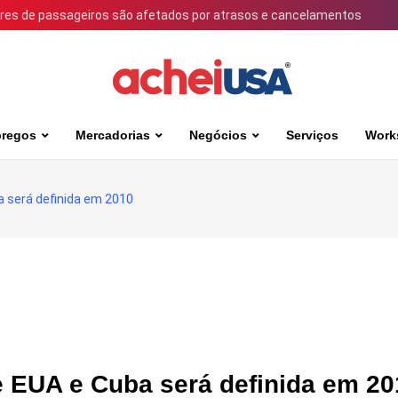
ares de passageiros são afetados por atrasos e cancelamentos
regos
Mercadorias
Negócios
Serviços
Work
a será definida em 2010
e EUA e Cuba será definida em 20