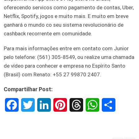
oferecendo servicos como pagamento de contas, Uber,
Netflix, Spotify, jogos e muito mais. E muito em breve
ganhará o mundo co seu sistema revolucionário de
cashback recorrente em comunidade.
Para mais informações entre em contato com Junior
pelo telefone: (561) 305-8549, ou realize uma chamada
de vídeo para conhecer e empresa no Espírito Santo
(Brasil) com Renato: +55 27 99870 2407.
Compartilhar Post:
F
T
L
P
T
W
S
a
w
i
i
h
h
h
c
i
n
n
r
a
a