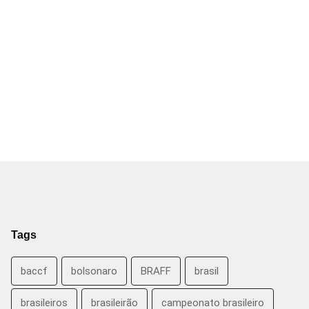
Tags
baccf
bolsonaro
BRAFF
brasil
brasileiros
brasileirão
campeonato brasileiro