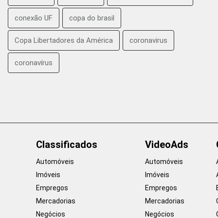
conexão UF
copa do brasil
Copa Libertadores da América
coronavirus
coronavírus
Classificados
VideoAds
Automóveis
Automóveis
Imóveis
Imóveis
Empregos
Empregos
Mercadorias
Mercadorias
Negócios
Negócios