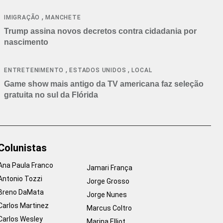
cancelamentos
,
IMIGRAÇÃO
MANCHETE
Trump assina novos decretos contra cidadania por
nascimento
,
,
ENTRETENIMENTO
ESTADOS UNIDOS
LOCAL
Game show mais antigo da TV americana faz seleção
gratuita no sul da Flórida
Colunistas
Ana Paula Franco
Jamari França
Antonio Tozzi
Jorge Grosso
Breno DaMata
Jorge Nunes
Carlos Martinez
Marcus Coltro
Carlos Wesley
Marina Elliot