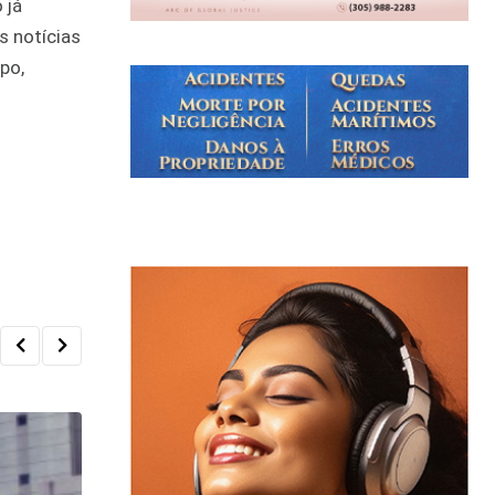
 já
s notícias
po,