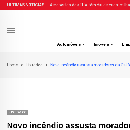
Skip
ÚLTIMAS NOTÍCIAS
|
Aeroportos dos EUA têm dia de caos: milh
to
content
Automóveis
Imóveis
Emp
Home
Histórico
Novo incêndio assusta moradores da Calif
HISTÓRICO
Novo incêndio assusta morador