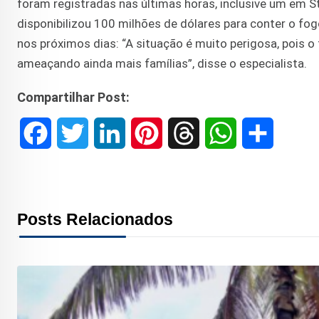
foram registradas nas últimas horas, inclusive um em S
disponibilizou 100 milhões de dólares para conter o fog
nos próximos dias: “A situação é muito perigosa, pois o
ameaçando ainda mais famílias”, disse o especialista.
Compartilhar Post:
F
T
L
P
T
W
S
a
w
i
i
h
h
h
c
i
n
n
r
a
a
Posts Relacionados
e
t
k
t
e
t
r
b
t
e
e
a
s
e
o
e
d
r
d
A