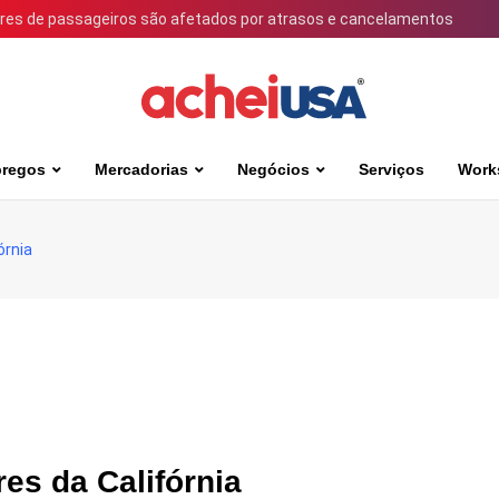
ares de passageiros são afetados por atrasos e cancelamentos
regos
Mercadorias
Negócios
Serviços
Work
órnia
es da Califórnia