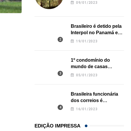
revela onde deixou o
09/01/2023
corpo
HISTÓRICO
Brasileiro é detido pela
Interpol no Panamá e
Açaí é reconhecido oficialmente como fruto brasi
pode pegar prisão
19/01/2023
perpétua nos EUA
21/01/2026
1º condomínio do
mundo de casas
impressas em 3D é
05/01/2023
inaugurado no Texas
Brasileira funcionária
dos correios é
assassinada a facadas
16/01/2023
na Califórnia
EDIÇÃO IMPRESSA