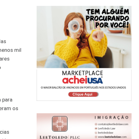
das
menos mil
ares
o
m para
peram os
cias