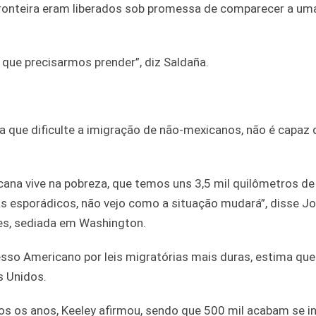
fronteira eram liberados sob promessa de comparecer a um
ue precisarmos prender”, diz Saldaña.
da que dificulte a imigração de não-mexicanos, não é capaz 
na vive na pobreza, que temos uns 3,5 mil quilômetros de 
as esporádicos, não vejo como a situação mudará”, disse Jo
es, sediada em Washington.
sso Americano por leis migratórias mais duras, estima que
s Unidos.
dos os anos, Keeley afirmou, sendo que 500 mil acabam se i