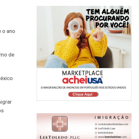
e o ano
imo de
México
igrar
os