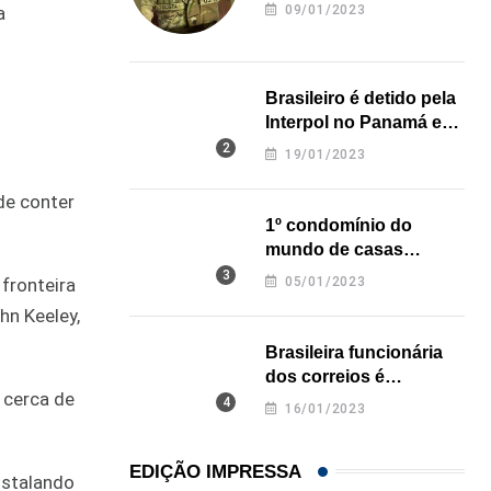
revela onde deixou o
09/01/2023
a
corpo
Brasileiro é detido pela
Interpol no Panamá e
pode pegar prisão
19/01/2023
perpétua nos EUA
de conter
1º condomínio do
mundo de casas
impressas em 3D é
05/01/2023
fronteira
inaugurado no Texas
hn Keeley,
Brasileira funcionária
dos correios é
 cerca de
assassinada a facadas
16/01/2023
na Califórnia
EDIÇÃO IMPRESSA
nstalando