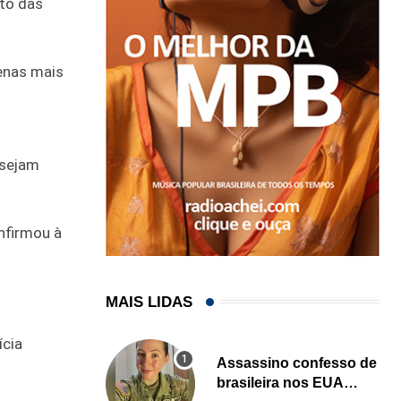
nto das
penas mais
 sejam
nfirmou à
MAIS LIDAS
ícia
Assassino confesso de
brasileira nos EUA