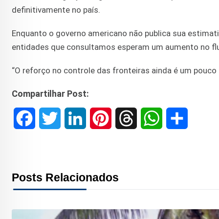
definitivamente no país.
Enquanto o governo americano não publica sua estimativa
entidades que consultamos esperam um aumento no flux
“O reforço no controle das fronteiras ainda é um pouco
Compartilhar Post:
F
T
L
P
T
W
S
a
w
i
i
h
h
h
c
i
n
n
r
a
a
Posts Relacionados
e
t
k
t
e
t
r
b
t
e
e
a
s
e