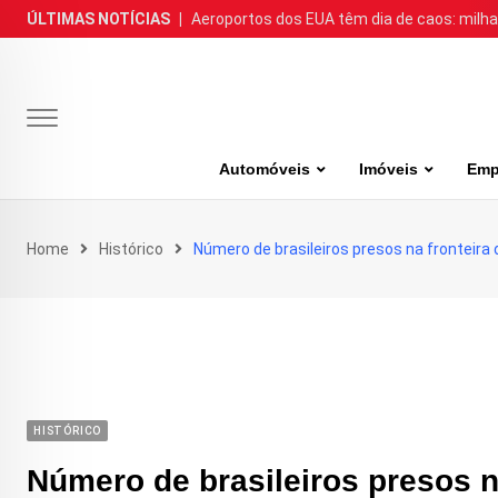
Skip
ÚLTIMAS NOTÍCIAS
|
Aeroportos dos EUA têm dia de caos: milh
to
content
Automóveis
Imóveis
Emp
Home
Histórico
Número de brasileiros presos na fronteira
HISTÓRICO
Número de brasileiros presos n