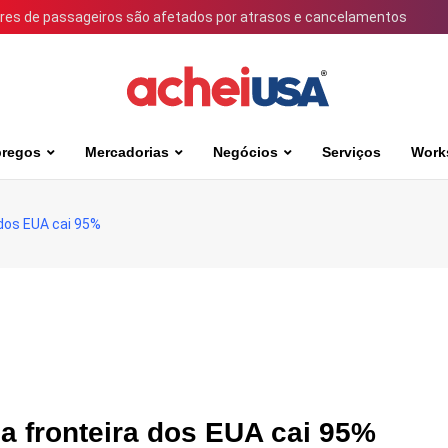
ares de passageiros são afetados por atrasos e cancelamentos
regos
Mercadorias
Negócios
Serviços
Work
 dos EUA cai 95%
a fronteira dos EUA cai 95%