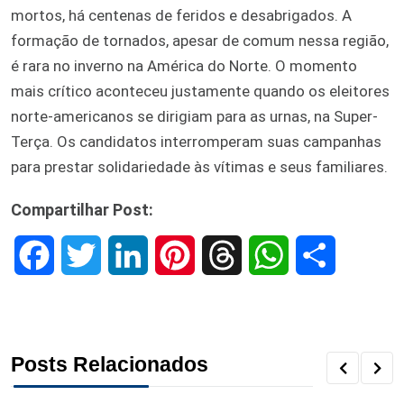
mortos, há centenas de feridos e desabrigados. A
formação de tornados, apesar de comum nessa região,
é rara no inverno na América do Norte. O momento
mais crítico aconteceu justamente quando os eleitores
norte-americanos se dirigiam para as urnas, na Super-
Terça. Os candidatos interromperam suas campanhas
para prestar solidariedade às vítimas e seus familiares.
Compartilhar Post:
F
T
L
P
T
W
S
a
w
i
i
h
h
h
c
i
n
n
r
a
a
Posts Relacionados
e
t
k
t
e
t
r