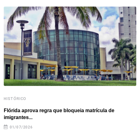
b
t
e
e
a
s
e
o
e
d
r
d
A
o
r
I
e
s
p
k
n
s
p
t
HISTÓRICO
H
Flórida aprova regra que bloqueia matrícula de
A
imigrantes...
01/07/2026