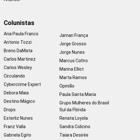
Colunistas
Ana Paula Franco
Jamari França
Antonio Tozzi
Jorge Grosso
Breno DaMata
Jorge Nunes
Carlos Martinez
Marcus Coltro
Carlos Wesley
Marina Elliot
Circulando
Marta Ramos
Cybercrime Expert
Opinião
Debora Maia
Paula Santa Maria
Destino Mágico
Grupo Mulheres do Brasil
Drops
Sul da Flórida
Esterliz Nunes
Renata Loyola
Franz Valla
Sandra Colicino
Gabriela Egito
Taiara Desirée