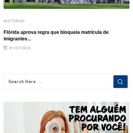
HISTÓRICO
H
Flórida aprova regra que bloqueia matrícula de
A
imigrantes...
01/07/2026