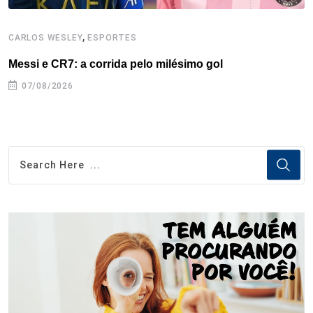
,
CARLOS WESLEY
ESPORTES
C
Messi e CR7: a corrida pelo milésimo gol
C
07/08/2026