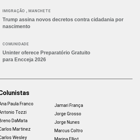
cancelamentos
,
IMIGRAÇÃO
MANCHETE
Trump assina novos decretos contra cidadania por
nascimento
COMUNIDADE
Uninter oferece Preparatório Gratuito
para Encceja 2026
Colunistas
Ana Paula Franco
Jamari França
Antonio Tozzi
Jorge Grosso
Breno DaMata
Jorge Nunes
Carlos Martinez
Marcus Coltro
Carlos Wesley
Marina Elliot