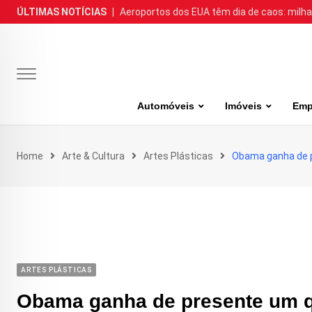
Skip
ÚLTIMAS NOTÍCIAS
|
Aeroportos dos EUA têm dia de caos: milh
to
content
Automóveis
Imóveis
Emp
Home
Arte & Cultura
Artes Plásticas
Obama ganha de p
ARTES PLÁSTICAS
Obama ganha de presente um q