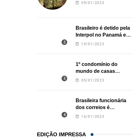
revela onde deixou o
09/01/2023
corpo
Brasileiro é detido pela
Interpol no Panamá e
pode pegar prisão
19/01/2023
perpétua nos EUA
1º condomínio do
mundo de casas
impressas em 3D é
05/01/2023
inaugurado no Texas
Brasileira funcionária
dos correios é
assassinada a facadas
16/01/2023
na Califórnia
EDIÇÃO IMPRESSA