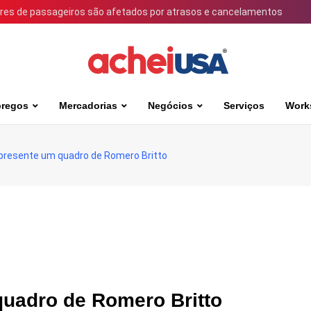
ares de passageiros são afetados por atrasos e cancelamentos
regos
Mercadorias
Negócios
Serviços
Work
resente um quadro de Romero Britto
uadro de Romero Britto