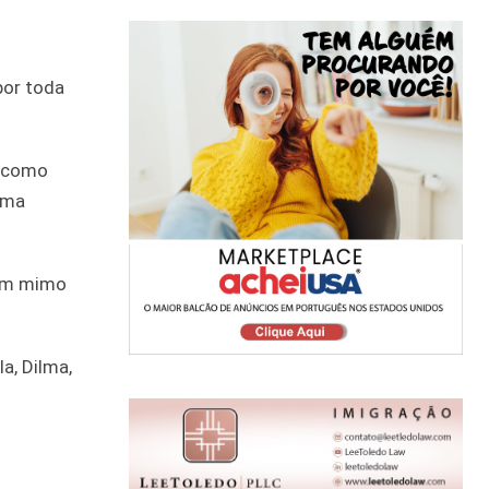
por toda
u como
uma
 um mimo
a, Dilma,