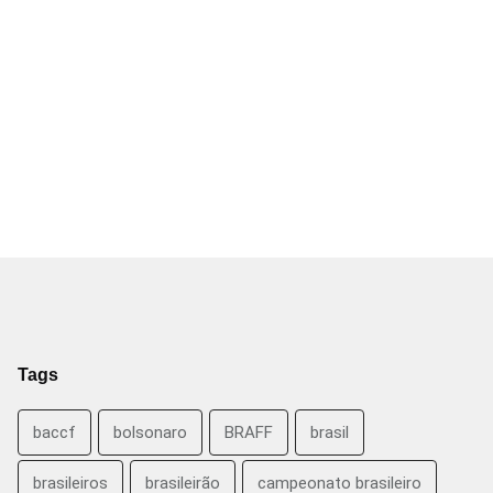
Tags
baccf
bolsonaro
BRAFF
brasil
brasileiros
brasileirão
campeonato brasileiro