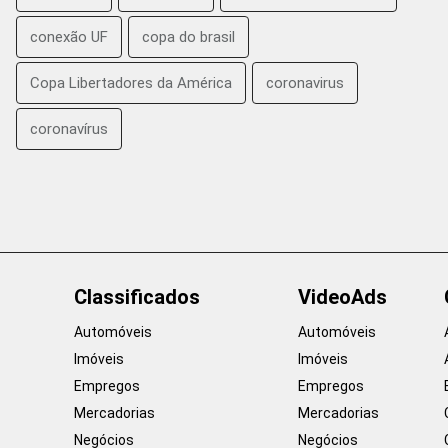
conexão UF
copa do brasil
Copa Libertadores da América
coronavirus
coronavírus
Classificados
VideoAds
Automóveis
Automóveis
Imóveis
Imóveis
Empregos
Empregos
Mercadorias
Mercadorias
Negócios
Negócios