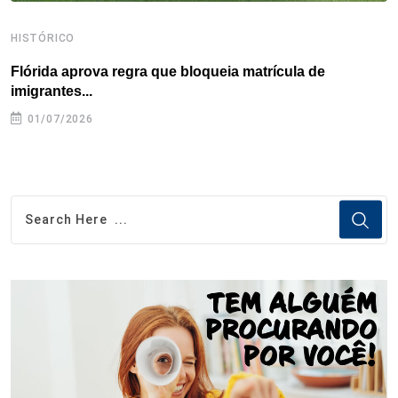
HISTÓRICO
H
Flórida aprova regra que bloqueia matrícula de
A
imigrantes...
01/07/2026