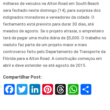
milhares de veículos na Alton Road em South Beach
sera fechado neste domingo (14), para surpresa dos
indignados moradores e vereadores da cidade. O
fechamento está previsto para durar 30 dias, até
meados de agosto. Se o projeto atrasar, o empreiteiro
terá de pagar uma multa diária de $5,000. O trabalho no
viaduto faz parte de um projeto maior e mais
controverso feito pelo Departamento de Transporte da
Flórida para a Alton Road. A construção começou em
abril e deve estender-se até agosto de 2015.
Compartilhar Post:
F
T
L
P
T
W
S
a
w
i
i
h
h
h