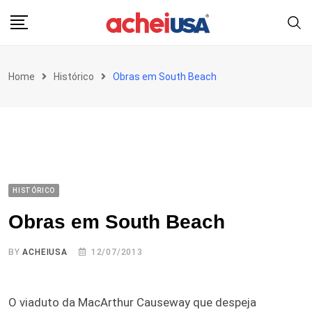
Skip
to
content
Home
Histórico
Obras em South Beach
HISTÓRICO
Obras em South Beach
BY
ACHEIUSA
12/07/2013
O viaduto da MacArthur Causeway que despeja