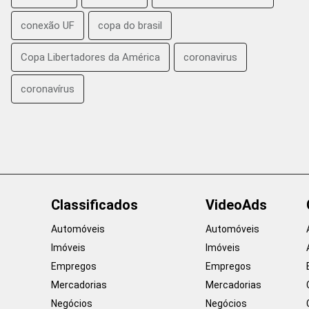
conexão UF
copa do brasil
Copa Libertadores da América
coronavirus
coronavírus
Classificados
VideoAds
Automóveis
Automóveis
Imóveis
Imóveis
Empregos
Empregos
Mercadorias
Mercadorias
Negócios
Negócios