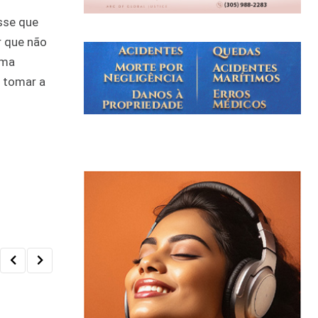
isse que
r que não
rma
 tomar a