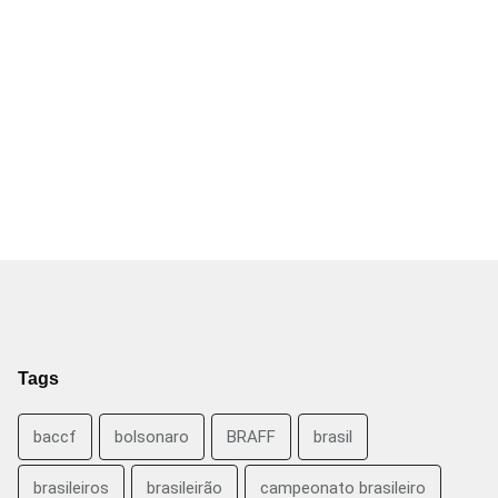
Tags
baccf
bolsonaro
BRAFF
brasil
brasileiros
brasileirão
campeonato brasileiro