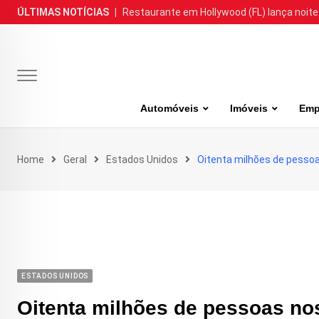
Skip
ÚLTIMAS NOTÍCIAS
|
Restaurante em Hollywood (FL) lança noite
to
content
Automóveis
Imóveis
Emp
Home
Geral
Estados Unidos
Oitenta milhões de pessoa
ESTADOS UNIDOS
Oitenta milhões de pessoas nos