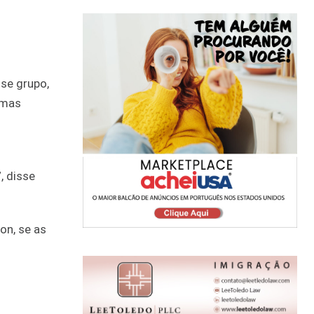
se grupo,
imas
, disse
on, se as