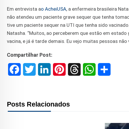
Em entrevista a
o AcheiUSA
, a enfermeira brasileira Nat
não atendeu um paciente grave sequer que tenha tomado
tive um paciente sequer na UTI que tenha sido vacinado
Natasha. “Muitos, ao perceberem que estão em estado g
vacina, e já é tarde demais. Eu vejo muitas pessoas não
Compartilhar Post:
F
T
L
P
T
W
S
a
w
i
i
h
h
h
c
i
n
n
r
a
a
Posts Relacionados
e
t
k
t
e
t
r
b
t
e
e
a
s
e