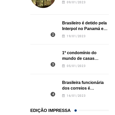
revela onde deixou o
09/01/2023
corpo
Brasileiro é detido pela
Interpol no Panamá e
pode pegar prisão
,
,
BRASIL
ESTADOS UNIDOS
19/01/2023
perpétua nos EUA
Em medida inédita, EUA revogam visto de embaix
1º condomínio do
05/08/2026
mundo de casas
impressas em 3D é
05/01/2023
inaugurado no Texas
Brasileira funcionária
dos correios é
assassinada a facadas
16/01/2023
na Califórnia
EDIÇÃO IMPRESSA