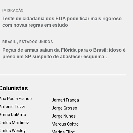
IMIGRAÇÃO
Teste de cidadania dos EUA pode ficar mais rigoroso
com novas regras em estudo
,
BRASIL
ESTADOS UNIDOS
Peças de armas saíam da Flórida para o Brasil: idoso é
preso em SP suspeito de abastecer esquema
criminoso
Colunistas
Ana Paula Franco
Jamari França
Antonio Tozzi
Jorge Grosso
Breno DaMata
Jorge Nunes
Carlos Martinez
Marcus Coltro
Carlos Wesley
Marina Elliot