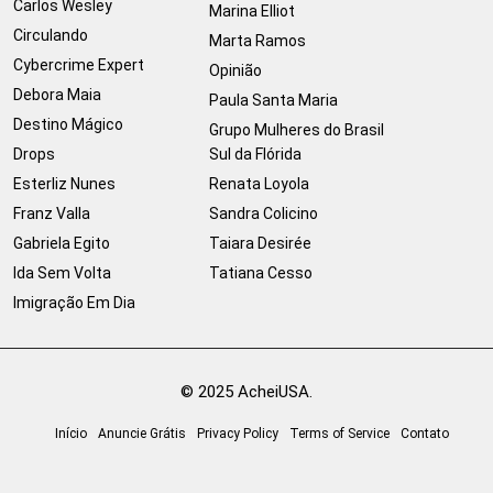
Carlos Wesley
Marina Elliot
Circulando
Marta Ramos
Cybercrime Expert
Opinião
Debora Maia
Paula Santa Maria
Destino Mágico
Grupo Mulheres do Brasil
Drops
Sul da Flórida
Esterliz Nunes
Renata Loyola
Franz Valla
Sandra Colicino
Gabriela Egito
Taiara Desirée
Ida Sem Volta
Tatiana Cesso
Imigração Em Dia
© 2025 AcheiUSA.
Início
Anuncie Grátis
Privacy Policy
Terms of Service
Contato