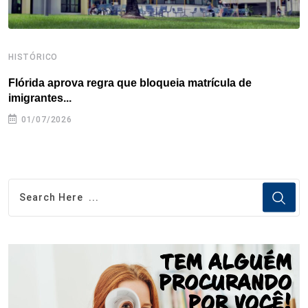
HISTÓRICO
H
Flórida aprova regra que bloqueia matrícula de
A
imigrantes...
01/07/2026