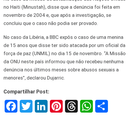
no Haiti (Minustah), disse que a denúncia foi feita em
novembro de 2004 e, que após a investigação, se
concluiu que o caso não podia ser provado.
No caso da Libéria, a BBC expôs o caso de uma menina
de 15 anos que disse ter sido atacada por um oficial da
força de paz (UNMIL) no dia 15 de novembro. “A Missão
da ONU neste país informou que não recebeu nenhuma
denúncia nos últimos meses sobre abusos sexuais a
menores”, declarou Dujarric.
Compartilhar Post:
F
T
L
P
T
W
S
a
w
i
i
h
h
h