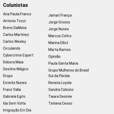
Colunistas
Ana Paula Franco
Jamari França
Antonio Tozzi
Jorge Grosso
Breno DaMata
Jorge Nunes
Carlos Martinez
Marcus Coltro
Carlos Wesley
Marina Elliot
Circulando
Marta Ramos
Cybercrime Expert
Opinião
Debora Maia
Paula Santa Maria
Destino Mágico
Grupo Mulheres do Brasil
Drops
Sul da Flórida
Esterliz Nunes
Renata Loyola
Franz Valla
Sandra Colicino
Gabriela Egito
Taiara Desirée
Ida Sem Volta
Tatiana Cesso
Imigração Em Dia