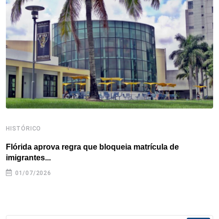
o
e
d
r
d
A
o
r
I
e
s
p
k
n
s
p
t
HISTÓRICO
H
Flórida aprova regra que bloqueia matrícula de
A
imigrantes...
01/07/2026