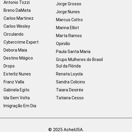
Antonio Tozzi
Jorge Grosso
Breno DaMata
Jorge Nunes
Carlos Martinez
Marcus Coltro
Carlos Wesley
Marina Elliot
Circulando
Marta Ramos
Cybercrime Expert
Opinião
Debora Maia
Paula Santa Maria
Destino Mágico
Grupo Mulheres do Brasil
Drops
Sul da Flórida
Esterliz Nunes
Renata Loyola
Franz Valla
Sandra Colicino
Gabriela Egito
Taiara Desirée
Ida Sem Volta
Tatiana Cesso
Imigração Em Dia
© 2025 AcheiUSA.