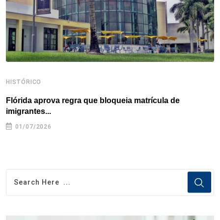
t
HISTÓRICO
H
Flórida aprova regra que bloqueia matrícula de
A
imigrantes...
01/07/2026