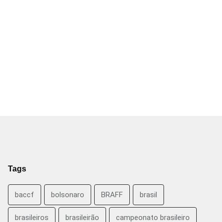
Tags
baccf
bolsonaro
BRAFF
brasil
brasileiros
brasileirão
campeonato brasileiro