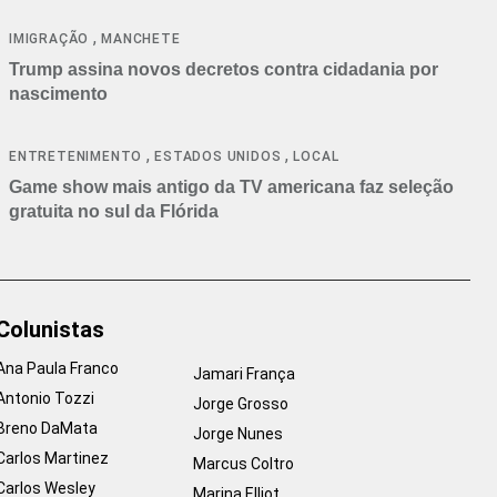
cancelamentos
,
IMIGRAÇÃO
MANCHETE
Trump assina novos decretos contra cidadania por
nascimento
,
,
ENTRETENIMENTO
ESTADOS UNIDOS
LOCAL
Game show mais antigo da TV americana faz seleção
gratuita no sul da Flórida
Colunistas
Ana Paula Franco
Jamari França
Antonio Tozzi
Jorge Grosso
Breno DaMata
Jorge Nunes
Carlos Martinez
Marcus Coltro
Carlos Wesley
Marina Elliot