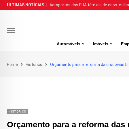
Skip
ÚLTIMAS NOTÍCIAS
|
Aeroportos dos EUA têm dia de caos: milh
to
content
Automóveis
Imóveis
Emp
Home
Histórico
Orçamento para a reforma das rodovias bra
HISTÓRICO
Orçamento para a reforma das r