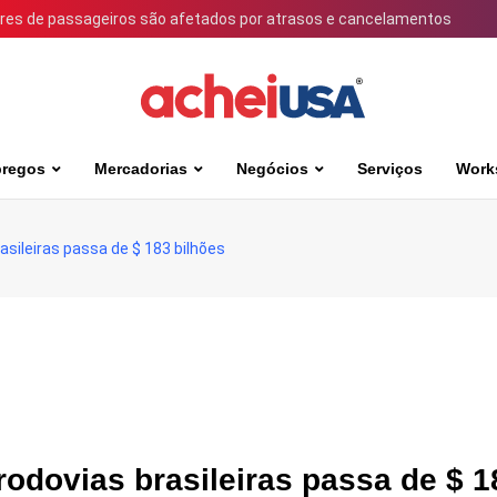
ares de passageiros são afetados por atrasos e cancelamentos
regos
Mercadorias
Negócios
Serviços
Work
sileiras passa de $ 183 bilhões
odovias brasileiras passa de $ 1