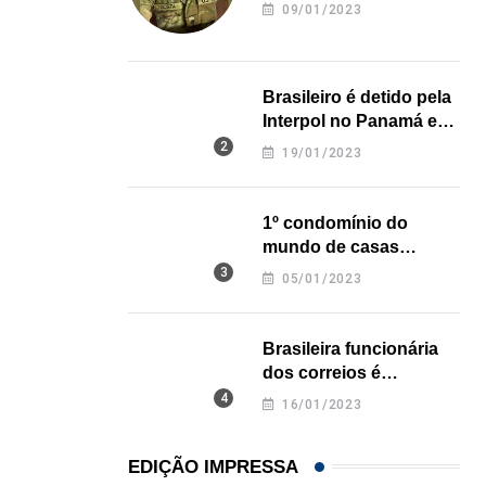
revela onde deixou o
09/01/2023
corpo
Açaí é reconhecido oficialmente como fruto brasi
21/01/2026
Brasileiro é detido pela
Interpol no Panamá e
pode pegar prisão
19/01/2023
perpétua nos EUA
1º condomínio do
mundo de casas
impressas em 3D é
05/01/2023
inaugurado no Texas
Brasileira funcionária
dos correios é
assassinada a facadas
16/01/2023
na Califórnia
EDIÇÃO IMPRESSA