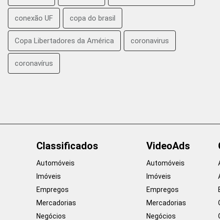
conexão UF
copa do brasil
Copa Libertadores da América
coronavirus
coronavírus
Classificados
VideoAds
Automóveis
Automóveis
Imóveis
Imóveis
Empregos
Empregos
Mercadorias
Mercadorias
Negócios
Negócios