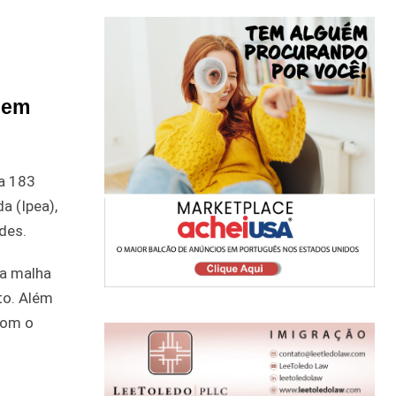
 em
 a 183
a (Ipea),
des.
da malha
to. Além
com o