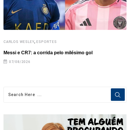
,
CARLOS WESLEY
ESPORTES
C
Messi e CR7: a corrida pelo milésimo gol
C
07/08/2026