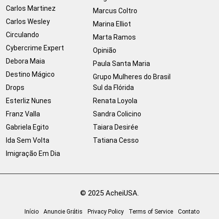
Carlos Martinez
Marcus Coltro
Carlos Wesley
Marina Elliot
Circulando
Marta Ramos
Cybercrime Expert
Opinião
Debora Maia
Paula Santa Maria
Destino Mágico
Grupo Mulheres do Brasil
Drops
Sul da Flórida
Esterliz Nunes
Renata Loyola
Franz Valla
Sandra Colicino
Gabriela Egito
Taiara Desirée
Ida Sem Volta
Tatiana Cesso
Imigração Em Dia
© 2025 AcheiUSA.
Início
Anuncie Grátis
Privacy Policy
Terms of Service
Contato