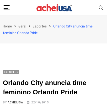
Skip
to
content
Home
Geral
Esportes
Orlando City anuncia time
feminino Orlando Pride
ESPORTES
Orlando City anuncia time
feminino Orlando Pride
BY
ACHEIUSA
22/10/2015