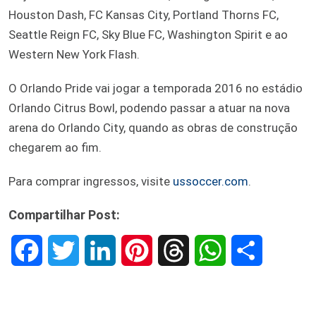
Houston Dash, FC Kansas City, Portland Thorns FC,
Seattle Reign FC, Sky Blue FC, Washington Spirit e ao
Western New York Flash.
O Orlando Pride vai jogar a temporada 2016 no estádio
Orlando Citrus Bowl, podendo passar a atuar na nova
arena do Orlando City, quando as obras de construção
chegarem ao fim.
Para comprar ingressos, visite
ussoccer.com
.
Compartilhar Post:
F
T
L
P
T
W
S
a
w
i
i
h
h
h
c
i
n
n
r
a
a