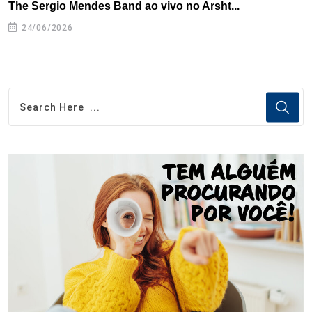
The Sergio Mendes Band ao vivo no Arsht...
F
24/06/2026