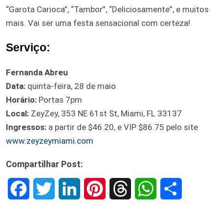
“Garota Carioca”, “Tambor”, “Deliciosamente”, e muitos
mais. Vai ser uma festa sensacional com certeza!
Serviço:
Fernanda Abreu
Data:
quinta-feira, 28 de maio
Horário:
Portas 7pm
Local:
ZeyZey, 353 NE 61st St, Miami, FL 33137
Ingressos:
a partir de $46.20, e VIP $86.75 pelo site
www.zeyzeymiami.com
Compartilhar Post:
F
T
L
P
T
W
S
a
w
i
i
h
h
h