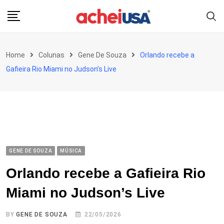
Skip
to
content
Home
Colunas
Gene De Souza
Orlando recebe a
Gafieira Rio Miami no Judson’s Live
GENE DE SOUZA
MÚSICA
Orlando recebe a Gafieira Rio
Miami no Judson’s Live
BY
GENE DE SOUZA
22/05/2026