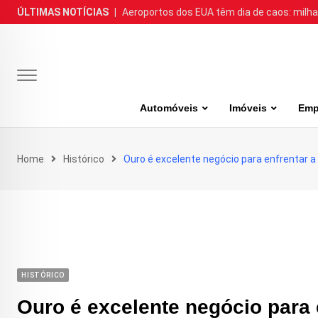
Skip
ÚLTIMAS NOTÍCIAS
|
Aeroportos dos EUA têm dia de caos: milh
to
content
Automóveis
Imóveis
Emp
Home
Histórico
Ouro é excelente negócio para enfrentar a 
HISTÓRICO
Ouro é excelente negócio para e