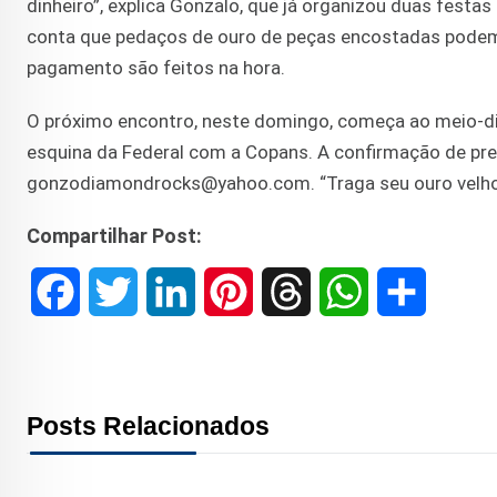
dinheiro”, explica Gonzalo, que já organizou duas fest
conta que pedaços de ouro de peças encostadas podem v
pagamento são feitos na hora.
O próximo encontro, neste domingo, começa ao meio-dia
esquina da Federal com a Copans. A confirmação de pres
gonzodiamondrocks@yahoo.com. “Traga seu ouro velho, 
Compartilhar Post:
F
T
L
P
T
W
S
a
w
i
i
h
h
h
c
i
n
n
r
a
a
Posts Relacionados
e
t
k
t
e
t
r
b
t
e
e
a
s
e