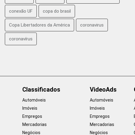
conexão UF
copa do brasil
Copa Libertadores da América
coronavirus
coronavírus
Classificados
VideoAds
Automóveis
Automóveis
Imóveis
Imóveis
Empregos
Empregos
Mercadorias
Mercadorias
Negócios
Negócios