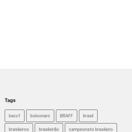
Tags
baccf
bolsonaro
BRAFF
brasil
brasileiros
brasileirão
campeonato brasileiro