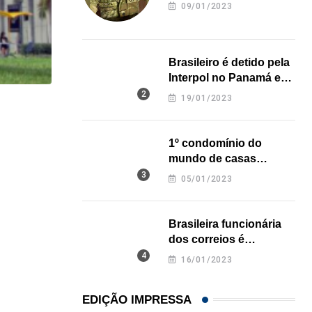
revela onde deixou o
09/01/2023
corpo
Brasileiro é detido pela
Interpol no Panamá e
pode pegar prisão
19/01/2023
perpétua nos EUA
HISTÓRICO
Açaí é reconhecido oficialmente como fruto brasi
1º condomínio do
mundo de casas
21/01/2026
impressas em 3D é
05/01/2023
inaugurado no Texas
Brasileira funcionária
dos correios é
assassinada a facadas
16/01/2023
na Califórnia
EDIÇÃO IMPRESSA