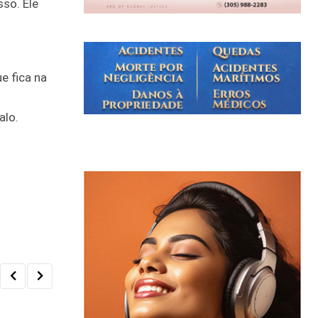
so. Ele
e fica na
alo.