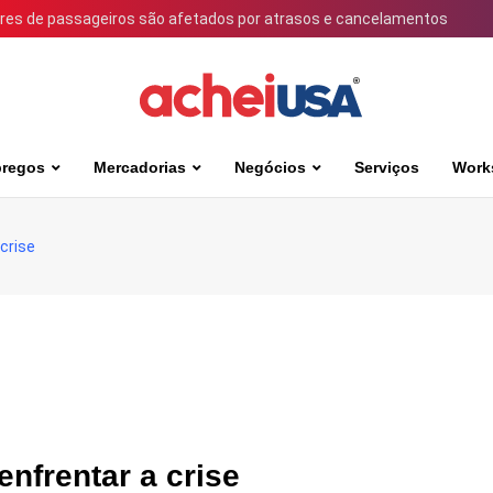
ares de passageiros são afetados por atrasos e cancelamentos
regos
Mercadorias
Negócios
Serviços
Work
crise
nfrentar a crise