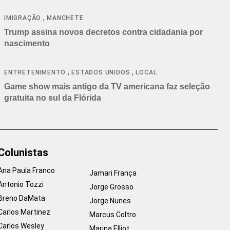
cancelamentos
,
IMIGRAÇÃO
MANCHETE
Trump assina novos decretos contra cidadania por
nascimento
,
,
ENTRETENIMENTO
ESTADOS UNIDOS
LOCAL
Game show mais antigo da TV americana faz seleção
gratuita no sul da Flórida
Colunistas
Ana Paula Franco
Jamari França
Antonio Tozzi
Jorge Grosso
Breno DaMata
Jorge Nunes
Carlos Martinez
Marcus Coltro
Carlos Wesley
Marina Elliot