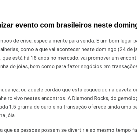
izar evento com brasileiros neste domin
pos de crise, especialmente para venda. E um bom lugar p
lherias, como a que vai acontecer neste domingo (24 de ja
que está há 18 anos no mercado, vai promover um encontr
 linha de jóias, bem como para fazer negócios em transaçõ
na mudança, ou aquele cordão que está esquecido na gaveta
inheiro vivo nestes encontros. A Diamond Rocks, do gemólo
cada 1,5 grama de ouro e na transação oferece ainda uma p
a jóia.
para que as pessoas possam se divertir e ao mesmo tempo f