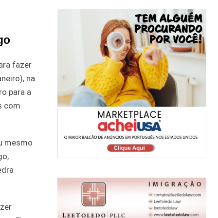
go
ara fazer
neiro), na
o para a
es com
 ou mesmo
go,
edra
azer