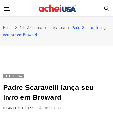
Skip
to
content
Home
Arte & Cultura
Literatura
Padre Scaravelli lança
seu livro em Broward
LITERATURA
Padre Scaravelli lança seu
livro em Broward
BY
ANTONIO TOZZI
10/12/2021