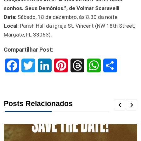
sonhos. Seus Demônios.”, de Volmar Scaravelli
Data:
Sábado, 18 de dezembro, às 8.30 da noite
Local:
Parish Hall da igreja St. Vincent (NW 18th Street,
Margate, FL 33063).
Compartilhar Post:
F
T
L
P
T
W
S
a
w
i
i
h
h
h
c
i
n
n
r
a
a
Posts Relacionados
e
t
k
t
e
t
r
b
t
e
e
a
s
e
o
e
d
r
d
A