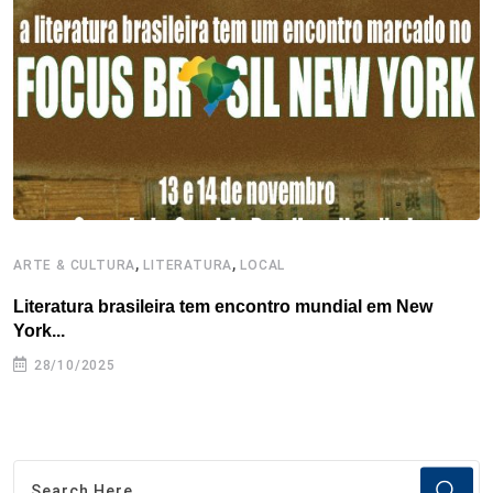
o
r
I
e
s
p
k
n
s
p
t
,
,
ARTE & CULTURA
LITERATURA
LOCAL
L
Literatura brasileira tem encontro mundial em New
E
York...
n
28/10/2025