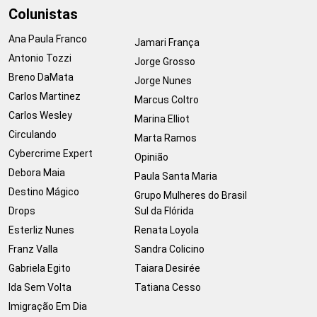
Colunistas
Ana Paula Franco
Jamari França
Antonio Tozzi
Jorge Grosso
Breno DaMata
Jorge Nunes
Carlos Martinez
Marcus Coltro
Carlos Wesley
Marina Elliot
Circulando
Marta Ramos
Cybercrime Expert
Opinião
Debora Maia
Paula Santa Maria
Destino Mágico
Grupo Mulheres do Brasil
Drops
Sul da Flórida
Esterliz Nunes
Renata Loyola
Franz Valla
Sandra Colicino
Gabriela Egito
Taiara Desirée
Ida Sem Volta
Tatiana Cesso
Imigração Em Dia