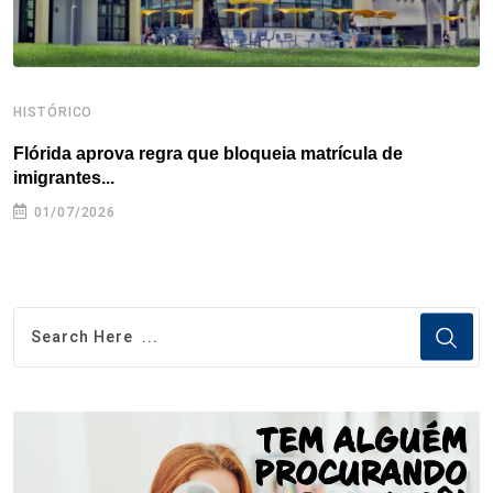
HISTÓRICO
H
Flórida aprova regra que bloqueia matrícula de
A
imigrantes...
01/07/2026