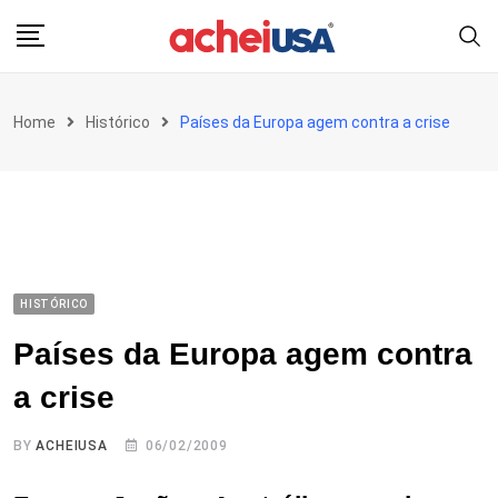
Skip
to
content
Home
Histórico
Países da Europa agem contra a crise
HISTÓRICO
Países da Europa agem contra
a crise
BY
ACHEIUSA
06/02/2009