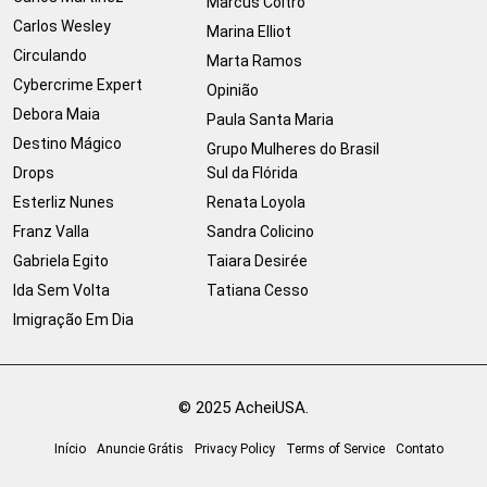
Marcus Coltro
Carlos Wesley
Marina Elliot
Circulando
Marta Ramos
Cybercrime Expert
Opinião
Debora Maia
Paula Santa Maria
Destino Mágico
Grupo Mulheres do Brasil
Drops
Sul da Flórida
Esterliz Nunes
Renata Loyola
Franz Valla
Sandra Colicino
Gabriela Egito
Taiara Desirée
Ida Sem Volta
Tatiana Cesso
Imigração Em Dia
© 2025 AcheiUSA.
Início
Anuncie Grátis
Privacy Policy
Terms of Service
Contato