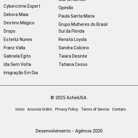
Cybercrime Expert
Opinião
Debora Maia
Paula Santa Maria
Destino Mágico
Grupo Mulheres do Brasil
Drops
Sul da Flórida
Esterliz Nunes
Renata Loyola
Franz Valla
Sandra Colicino
Gabriela Egito
Taiara Desirée
Ida Sem Volta
Tatiana Cesso
Imigração Em Dia
© 2025 AcheiUSA.
Início
Anuncie Grátis
Privacy Policy
Terms of Service
Contato
Desenvolvimento - Agência 2020