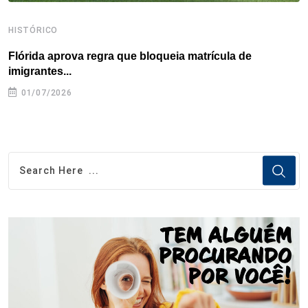
HISTÓRICO
H
Flórida aprova regra que bloqueia matrícula de
A
imigrantes...
01/07/2026