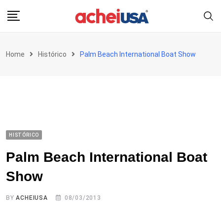
Skip
to
content
Home
Histórico
Palm Beach International Boat Show
HISTÓRICO
Palm Beach International Boat
Show
BY
ACHEIUSA
08/03/2013