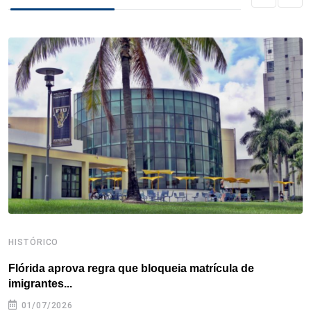
b
t
e
e
a
s
e
o
e
d
r
d
A
o
r
I
e
s
p
k
n
s
p
t
HISTÓRICO
H
Flórida aprova regra que bloqueia matrícula de
A
imigrantes...
01/07/2026