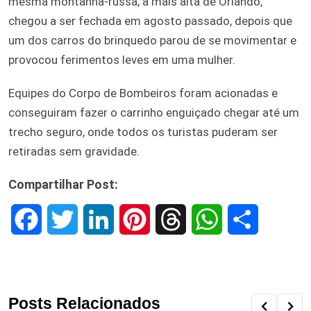
mesma montanha-russa, a mais alta de Orlando,
chegou a ser fechada em agosto passado, depois que
um dos carros do brinquedo parou de se movimentar e
provocou ferimentos leves em uma mulher.
Equipes do Corpo de Bombeiros foram acionadas e
conseguiram fazer o carrinho enguiçado chegar até um
trecho seguro, onde todos os turistas puderam ser
retiradas sem gravidade.
Compartilhar Post:
F
T
L
P
T
W
S
a
w
i
i
h
h
h
c
i
n
n
r
a
a
Posts Relacionados
e
t
k
t
e
t
r