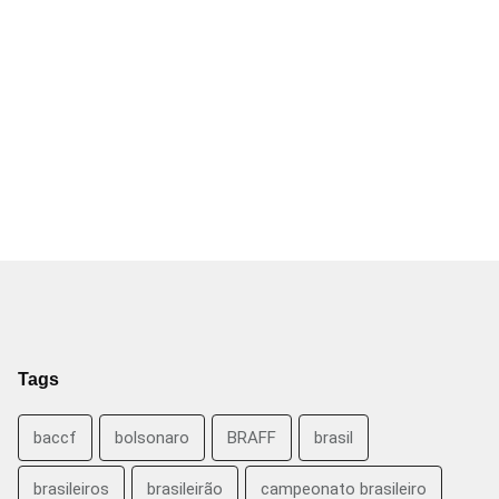
Tags
baccf
bolsonaro
BRAFF
brasil
brasileiros
brasileirão
campeonato brasileiro