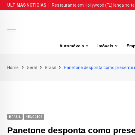
Skip
ÚLTIMAS NOTÍCIAS
|
Restaurante em Hollywood (FL) lança noite
to
content
Automóveis
Imóveis
Emp
Home
Geral
Brasil
Panetone desponta como presente no 
BRASIL
NEGÓCIOS
Panetone desponta como present