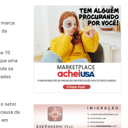
a marca
l da
se 70
 que uma
nde se
dades.
 o setor
 causa da
% em