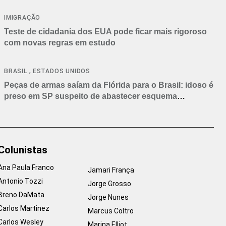
IMIGRAÇÃO
Teste de cidadania dos EUA pode ficar mais rigoroso
com novas regras em estudo
,
BRASIL
ESTADOS UNIDOS
Peças de armas saíam da Flórida para o Brasil: idoso é
preso em SP suspeito de abastecer esquema
criminoso
Colunistas
Ana Paula Franco
Jamari França
Antonio Tozzi
Jorge Grosso
Breno DaMata
Jorge Nunes
Carlos Martinez
Marcus Coltro
Carlos Wesley
Marina Elliot