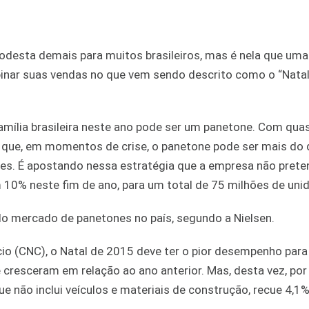
odesta demais para muitos brasileiros, mas é nela que um
binar suas vendas no que vem sendo descrito como o “Nata
família brasileira neste ano pode ser um panetone. Com qua
 que, em momentos de crise, o panetone pode ser mais do
ntes. É apostando nessa estratégia que a empresa não prete
em 10% neste fim de ano, para um total de 75 milhões de uni
o mercado de panetones no país, segundo a Nielsen.
o (CNC), o Natal de 2015 deve ter o pior desempenho para
resceram em relação ao ano anterior. Mas, desta vez, por
 que não inclui veículos e materiais de construção, recue 4,1