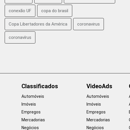
conexão UF
copa do brasil
Copa Libertadores da América
coronavirus
coronavírus
Classificados
VideoAds
Automóveis
Automóveis
Imóveis
Imóveis
Empregos
Empregos
Mercadorias
Mercadorias
Negócios
Negócios