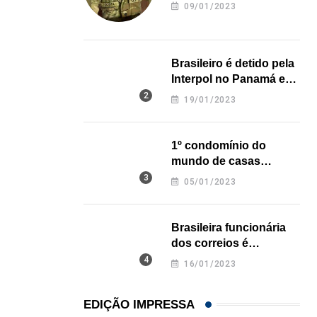
revela onde deixou o
09/01/2023
corpo
Brasileiro é detido pela
Interpol no Panamá e
pode pegar prisão
19/01/2023
perpétua nos EUA
1º condomínio do
,
,
BRASIL
ESTADOS UNIDOS
mundo de casas
Em medida inédita, EUA revogam visto de embaix
impressas em 3D é
05/01/2023
inaugurado no Texas
05/08/2026
Brasileira funcionária
dos correios é
assassinada a facadas
16/01/2023
na Califórnia
EDIÇÃO IMPRESSA