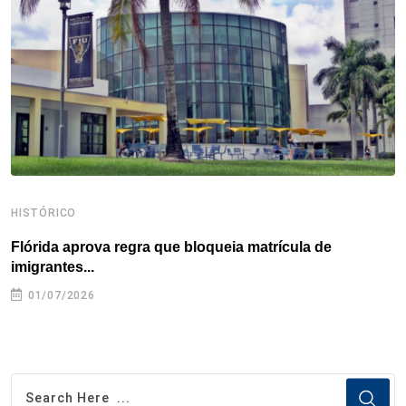
o
r
I
e
s
p
k
n
s
p
t
HISTÓRICO
H
Flórida aprova regra que bloqueia matrícula de
A
imigrantes...
01/07/2026