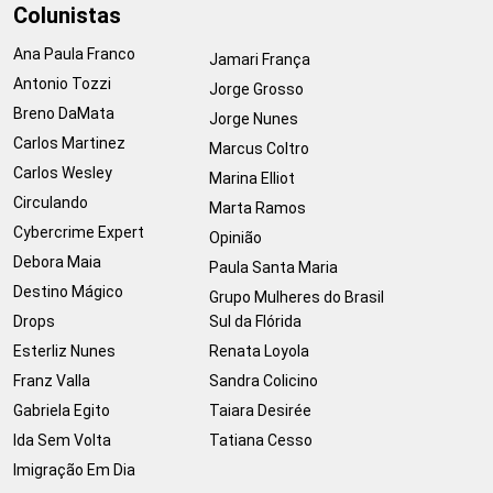
Colunistas
Ana Paula Franco
Jamari França
Antonio Tozzi
Jorge Grosso
Breno DaMata
Jorge Nunes
Carlos Martinez
Marcus Coltro
Carlos Wesley
Marina Elliot
Circulando
Marta Ramos
Cybercrime Expert
Opinião
Debora Maia
Paula Santa Maria
Destino Mágico
Grupo Mulheres do Brasil
Drops
Sul da Flórida
Esterliz Nunes
Renata Loyola
Franz Valla
Sandra Colicino
Gabriela Egito
Taiara Desirée
Ida Sem Volta
Tatiana Cesso
Imigração Em Dia