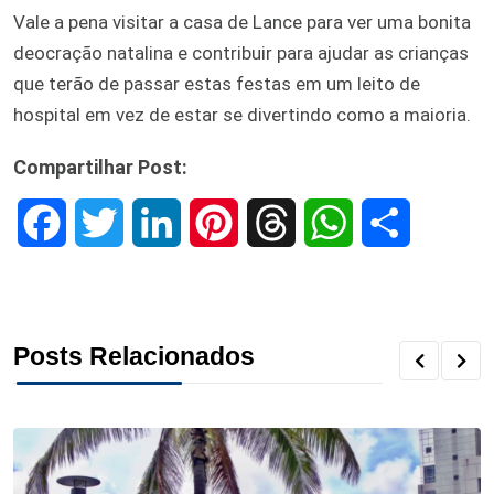
Vale a pena visitar a casa de Lance para ver uma bonita
deocração natalina e contribuir para ajudar as crianças
que terão de passar estas festas em um leito de
hospital em vez de estar se divertindo como a maioria.
Compartilhar Post:
F
T
L
P
T
W
S
a
w
i
i
h
h
h
c
i
n
n
r
a
a
Posts Relacionados
e
t
k
t
e
t
r
b
t
e
e
a
s
e
o
e
d
r
d
A